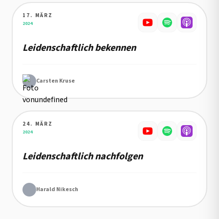
17. MÄRZ
Details zu Leidenschaftlich bekennen
2024
Leidenschaftlich bekennen
Carsten Kruse
24. MÄRZ
Details zu Leidenschaftlich nachfolgen
2024
Leidenschaftlich nachfolgen
Harald Nikesch