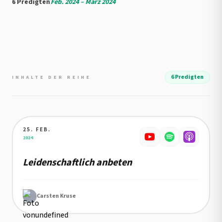
6 Predigten
Feb. 2024 – März 2024
6 Predigten
INHALTE DER REIHE
25. FEB.
Details zu Leidenschaftlich anbeten
2024
Leidenschaftlich anbeten
Carsten Kruse