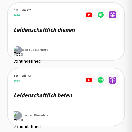
03. MÄRZ
Details zu Leidenschaftlich dienen
2024
Leidenschaftlich dienen
Markus Garbers
10. MÄRZ
Details zu Leidenschaftlich beten
2024
Leidenschaftlich beten
Jochen Weseloh