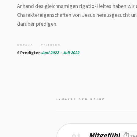
Anhand des gleichnamigen rigatio-Heftes haben wir 
Charaktereigenschaften von Jesus herausgesucht un
darüber predigen.
UMFANG
ZEITRAUM
6 Predigten
Juni 2022 – Juli 2022
INHALTE DER REIHE
Mitgefühl
Details zu Mitgefühl
timer
44:16