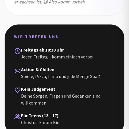
erwachsen ist. 😉 Also komm vorbei!
WIR TREFFEN UNS
Freitags ab 18:30 Uhr
schedule
Jeden Freitag – komm einfach vorbei!
Action & Chillen
sports_esports
Spiele, Pizza, Limo und jede Menge Spaß
Kein Judgement
favorite
Spiele,
Deine Sorgen, Fragen und Gedanken sind
Action
willkommen
und
kreative
Challenges
Für Teens (13 – 17)
group
–
Christus-Forum Kiel
bei