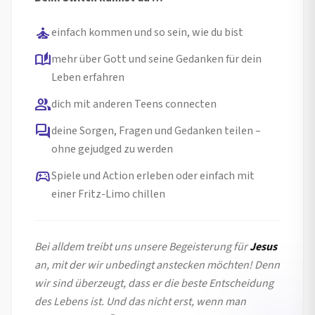
self_improvement
einfach kommen und so sein, wie du bist
auto_stories
mehr über Gott und seine Gedanken für dein
Leben erfahren
group
dich mit anderen Teens connecten
forum
deine Sorgen, Fragen und Gedanken teilen –
ohne gejudged zu werden
sports_esports
Spiele und Action erleben oder einfach mit
einer Fritz-Limo chillen
Bei alldem treibt uns unsere Begeisterung für
Jesus
an, mit der wir unbedingt anstecken möchten! Denn
wir sind überzeugt, dass er die beste Entscheidung
des Lebens ist. Und das nicht erst, wenn man