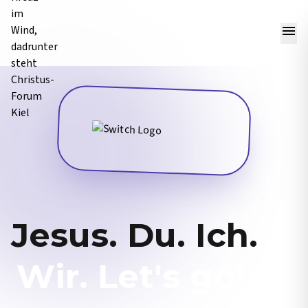
menu
Jesus. Du. Ich.
Wir. Let's go!