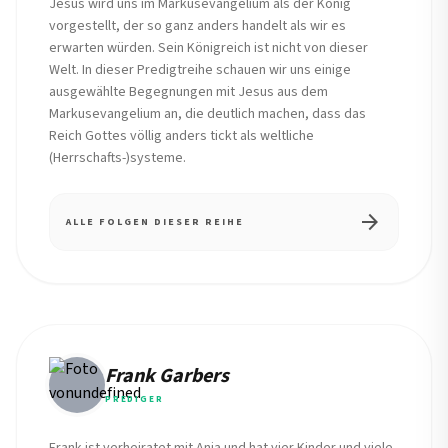
Jesus wird uns im Markusevangelium als der König
vorgestellt, der so ganz anders handelt als wir es
erwarten würden. Sein Königreich ist nicht von dieser
Welt. In dieser Predigtreihe schauen wir uns einige
ausgewählte Begegnungen mit Jesus aus dem
Markusevangelium an, die deutlich machen, dass das
Reich Gottes völlig anders tickt als weltliche
(Herrschafts-)systeme.
arrow_forward
ALLE FOLGEN DIESER REIHE
Frank Garbers
PREDIGER