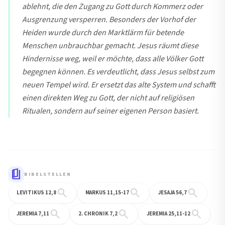
ablehnt, die den Zugang zu Gott durch Kommerz oder
Ausgrenzung versperren. Besonders der Vorhof der
Heiden wurde durch den Marktlärm für betende
Menschen unbrauchbar gemacht. Jesus räumt diese
Hindernisse weg, weil er möchte, dass alle Völker Gott
begegnen können. Es verdeutlicht, dass Jesus selbst zum
neuen Tempel wird. Er ersetzt das alte System und schafft
einen direkten Weg zu Gott, der nicht auf religiösen
Ritualen, sondern auf seiner eigenen Person basiert.
book_5
BIBELSTELLEN
search
search
search
LEVITIKUS 12,8
MARKUS 11,15-17
JESAJA 56,7
search
search
search
JEREMIA 7,11
2. CHRONIK 7,2
JEREMIA 25,11-12