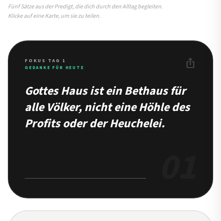
Fünf Sätze aus der Predigt, die dich durch den Alltag begleiten.
Klicke auf eine Karte, um sie zu teilen.
ios_share
FOKUS TAG 1
GEDANKE FÜR HEUTE
Gottes Haus ist ein Bethaus für
alle Völker, nicht eine Höhle des
Profits oder der Heuchelei.
01