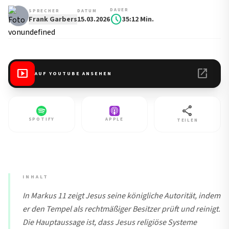
DAUER
SPRECHER
DATUM
schedule
Frank Garbers
15.03.2026
35:12 Min.
smart_display
open_in_new
AUF YOUTUBE ANSEHEN
share
SPOTIFY
APPLE
TEILEN
INHALT
In Markus 11 zeigt Jesus seine königliche Autorität, indem
er den Tempel als rechtmäßiger Besitzer prüft und reinigt.
Die Hauptaussage ist, dass Jesus religiöse Systeme