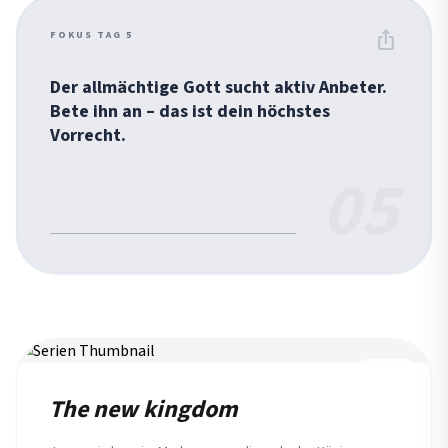
ios_share
FOKUS TAG 5
Der allmächtige Gott sucht aktiv Anbeter.
Bete ihn an – das ist dein höchstes
Vorrecht.
05
REIHE
The new kingdom