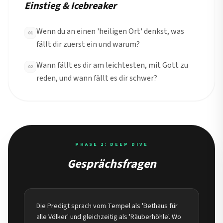
Einstieg & Icebreaker
Wenn du an einen 'heiligen Ort' denkst, was
01
fällt dir zuerst ein und warum?
Wann fällt es dir am leichtesten, mit Gott zu
02
reden, und wann fällt es dir schwer?
PHASE 2: DEEP DIVE
Gesprächsfragen
Die Predigt sprach vom Tempel als 'Bethaus für
alle Völker' und gleichzeitig als 'Räuberhöhle'. Wo