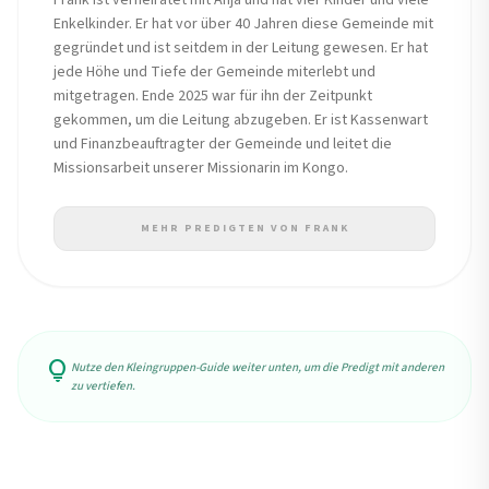
Frank ist verheiratet mit Anja und hat vier Kinder und viele
Enkelkinder. Er hat vor über 40 Jahren diese Gemeinde mit
gegründet und ist seitdem in der Leitung gewesen. Er hat
jede Höhe und Tiefe der Gemeinde miterlebt und
mitgetragen. Ende 2025 war für ihn der Zeitpunkt
gekommen, um die Leitung abzugeben. Er ist Kassenwart
und Finanzbeauftragter der Gemeinde und leitet die
Missionsarbeit unserer Missionarin im Kongo.
MEHR PREDIGTEN VON FRANK
lightbulb
Nutze den Kleingruppen-Guide weiter unten, um die Predigt mit anderen
zu vertiefen.