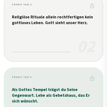
ios_share
FOKUS TAG 2
Religiöse Rituale allein rechtfertigen kein
gottloses Leben. Gott sieht unser Herz.
02
ios_share
FOKUS TAG 3
Als Gottes Tempel trägst du Seine
Gegenwart. Lebe als Gebetshaus, das Er
sich wünscht.