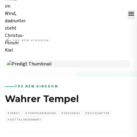
menu
arrow_back
THE NEW KINGDOM
PREDIGT
THE NEW KINGDOM
Wahrer Tempel
# GEBET
# TEMPELREINIGUNG
# HEUCHELEI
# BOTSCHAFTER
# GOTTES GEGENWART