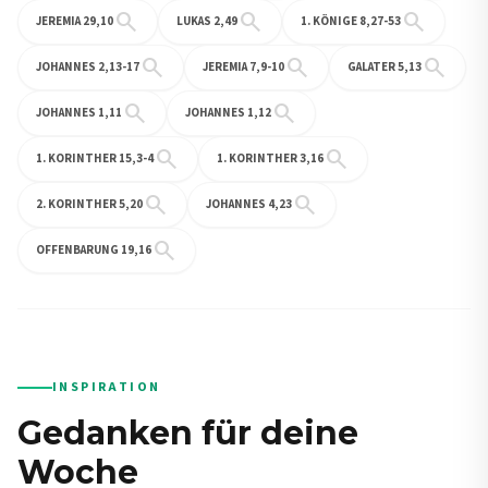
search
search
search
JEREMIA 29,10
LUKAS 2,49
1. KÖNIGE 8,27-53
search
search
search
JOHANNES 2,13-17
JEREMIA 7,9-10
GALATER 5,13
search
search
JOHANNES 1,11
JOHANNES 1,12
search
search
1. KORINTHER 15,3-4
1. KORINTHER 3,16
search
search
2. KORINTHER 5,20
JOHANNES 4,23
search
OFFENBARUNG 19,16
INSPIRATION
Gedanken für deine
Woche