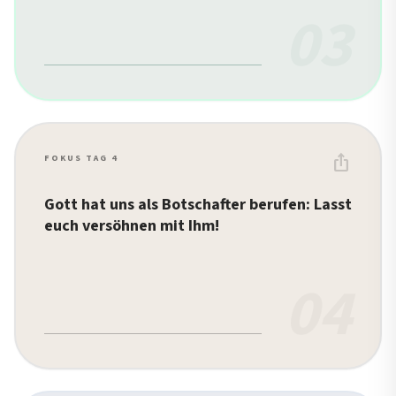
03
ios_share
FOKUS TAG 4
Gott hat uns als Botschafter berufen: Lasst
euch versöhnen mit Ihm!
04