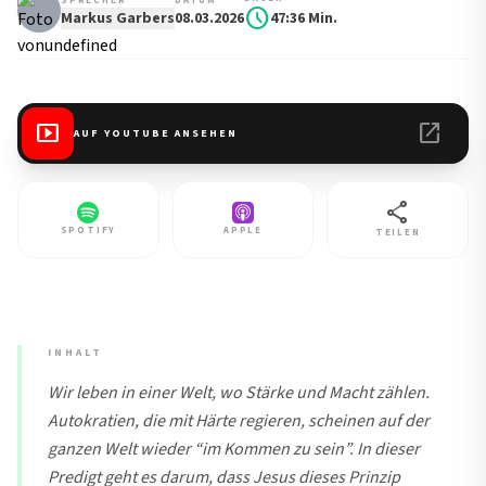
SPRECHER
DATUM
schedule
Markus Garbers
08.03.2026
47:36 Min.
smart_display
open_in_new
AUF YOUTUBE ANSEHEN
share
SPOTIFY
APPLE
TEILEN
INHALT
Wir leben in einer Welt, wo Stärke und Macht zählen.
Autokratien, die mit Härte regieren, scheinen auf der
ganzen Welt wieder “im Kommen zu sein”. In dieser
Predigt geht es darum, dass Jesus dieses Prinzip