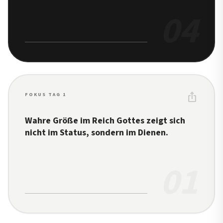
04
ios_share
FOKUS TAG 1
Wahre Größe im Reich Gottes zeigt sich
nicht im Status, sondern im Dienen.
01