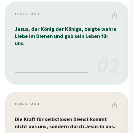
ios_share
FOKUS TAG 2
Jesus, der König der Könige, zeigte wahre
Liebe im Dienen und gab sein Leben für
uns.
02
ios_share
FOKUS TAG 3
Die Kraft für selbstlosen Dienst kommt
nicht aus uns, sondern durch Jesus in uns.