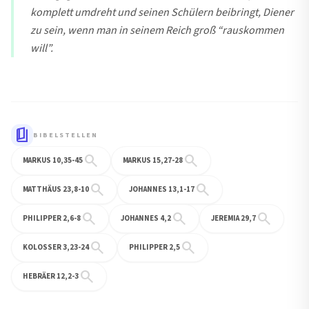
komplett umdreht und seinen Schülern beibringt, Diener
zu sein, wenn man in seinem Reich groß “rauskommen
will”.
book_5
BIBELSTELLEN
search
search
MARKUS 10,35-45
MARKUS 15,27-28
search
search
MATTHÄUS 23,8-10
JOHANNES 13,1-17
search
search
search
PHILIPPER 2,6-8
JOHANNES 4,2
JEREMIA 29,7
search
search
KOLOSSER 3,23-24
PHILIPPER 2,5
search
HEBRÄER 12,2-3