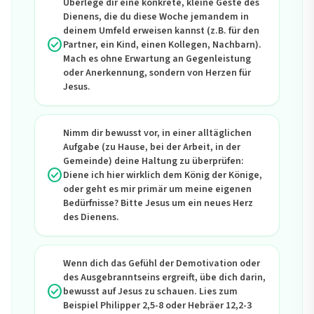
Überlege dir eine konkrete, kleine Geste des
Dienens, die du diese Woche jemandem in
deinem Umfeld erweisen kannst (z.B. für den
check_circle
Partner, ein Kind, einen Kollegen, Nachbarn).
Mach es ohne Erwartung an Gegenleistung
oder Anerkennung, sondern von Herzen für
Jesus.
Nimm dir bewusst vor, in einer alltäglichen
Aufgabe (zu Hause, bei der Arbeit, in der
Gemeinde) deine Haltung zu überprüfen:
check_circle
Diene ich hier wirklich dem König der Könige,
oder geht es mir primär um meine eigenen
Bedürfnisse? Bitte Jesus um ein neues Herz
des Dienens.
Wenn dich das Gefühl der Demotivation oder
des Ausgebranntseins ergreift, übe dich darin,
check_circle
bewusst auf Jesus zu schauen. Lies zum
Beispiel Philipper 2,5-8 oder Hebräer 12,2-3