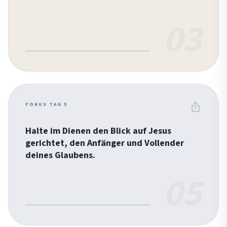
03
ios_share
FOKUS TAG 5
Halte im Dienen den Blick auf Jesus
gerichtet, den Anfänger und Vollender
deines Glaubens.
05