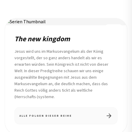
REIHE
The new kingdom
Jesus wird uns im Markusevangelium als der König
vorgestellt, der so ganz anders handelt als wir es
erwarten würden. Sein Königreich ist nicht von dieser
Welt. In dieser Predigtreihe schauen wir uns einige
ausgewählte Begegnungen mit Jesus aus dem
Markusevangelium an, die deutlich machen, dass das
Reich Gottes völlig anders tickt als weltliche
(Herrschafts-)systeme.
arrow_forward
ALLE FOLGEN DIESER REIHE