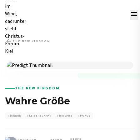
menu
arrow_back
THE NEW KINGDOM
PREDIGT
THE NEW KINGDOM
Wahre Größe
# DIENEN
# LEITERSCHAFT
# HINGABE
# FOKUS
DAUER