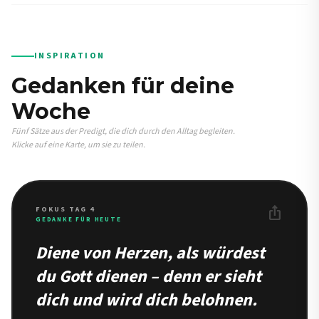
INSPIRATION
Gedanken für deine
Woche
Fünf Sätze aus der Predigt, die dich durch den Alltag begleiten.
Klicke auf eine Karte, um sie zu teilen.
ios_share
FOKUS TAG 4
GEDANKE FÜR HEUTE
Diene von Herzen, als würdest
du Gott dienen – denn er sieht
dich und wird dich belohnen.