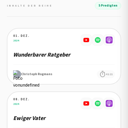
5 Predigten
INHALTE DER REIHE
01. DEZ.
Details zu Wunderbarer Ratgeber
2024
Wunderbarer Ratgeber
timer
Christoph Rogmans
41:21
08. DEZ.
Details zu Ewiger Vater
2024
Ewiger Vater