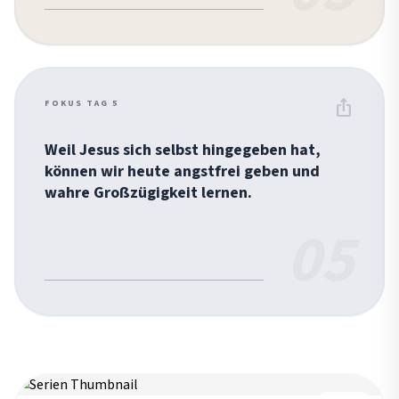
ios_share
FOKUS TAG 5
Weil Jesus sich selbst hingegeben hat,
können wir heute angstfrei geben und
wahre Großzügigkeit lernen.
05