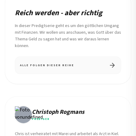
REIHE
Reich werden - aber richtig
In dieser Predigtserie geht es um den göttlichen Umgang
mit Finanzen. Wir wollen uns anschauen, was Gott über das
Thema Geld zu sagen hat und was wir daraus lernen
können.
arrow_forward
ALLE FOLGEN DIESER REIHE
Christoph Rogmans
PREDIGER
Chris ist verheiratet mit Marei und arbeitet als Arzt in Kiel.