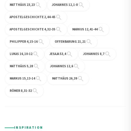
search
search
MATTHÄUS 23,23
JOHANNES 12,1-8
search
APOSTELGESCHICHTE 2,44-45
search
search
APOSTELGESCHICHTE 4,32-35
MARKUS 12,41-44
search
search
PHILIPPER 4,15-16
OFFENBARUNG 21,21
search
search
search
LUKAS 16,10-12
JESAJA 53,4
JOHANNES 8,7
search
search
MATTHÄUS 5,28
JOHANNES 12,6
search
search
MARKUS 15,13-14
MATTHÄUS 26,39
search
RÖMER 8,31-32
INSPIRATION