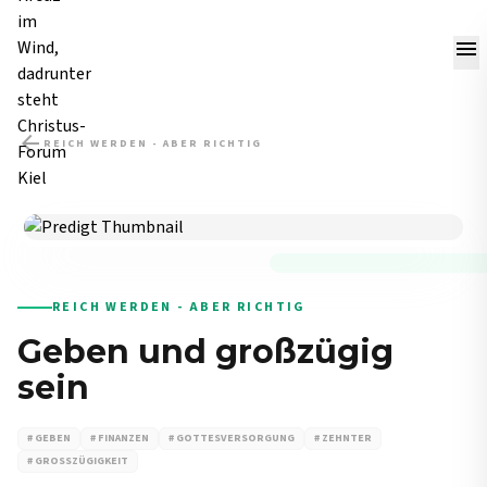
menu
arrow_back
REICH WERDEN - ABER RICHTIG
PREDIGT
REICH WERDEN - ABER RICHTIG
Geben und großzügig
sein
# GEBEN
# FINANZEN
# GOTTESVERSORGUNG
# ZEHNTER
# GROSSZÜGIGKEIT