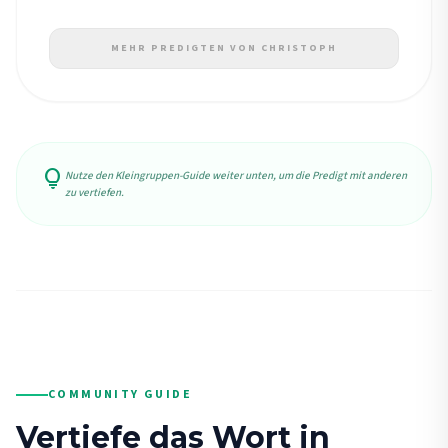
MEHR PREDIGTEN VON CHRISTOPH
lightbulb
Nutze den Kleingruppen-Guide weiter unten, um die Predigt mit anderen
zu vertiefen.
COMMUNITY GUIDE
Vertiefe das Wort in