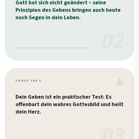
Gott hat sich nicht geändert – seine
Prinzipien des Gebens bringen auch heute
noch Segen in dein Leben.
02
ios_share
FOKUS TAG 3
Dein Geben ist ein praktischer Test: Es
offenbart dein wahres Gottesbild und heilt
dein Herz.
03