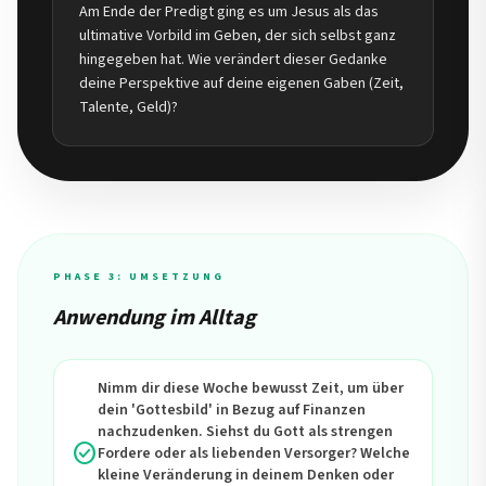
Am Ende der Predigt ging es um Jesus als das
ultimative Vorbild im Geben, der sich selbst ganz
hingegeben hat. Wie verändert dieser Gedanke
deine Perspektive auf deine eigenen Gaben (Zeit,
Talente, Geld)?
PHASE 3: UMSETZUNG
Anwendung im Alltag
Nimm dir diese Woche bewusst Zeit, um über
dein 'Gottesbild' in Bezug auf Finanzen
nachzudenken. Siehst du Gott als strengen
check_circle
Fordere oder als liebenden Versorger? Welche
kleine Veränderung in deinem Denken oder