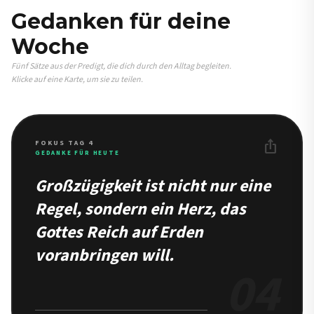
Gedanken für deine
Woche
Fünf Sätze aus der Predigt, die dich durch den Alltag begleiten.
Klicke auf eine Karte, um sie zu teilen.
ios_share
FOKUS TAG 4
GEDANKE FÜR HEUTE
Großzügigkeit ist nicht nur eine
Regel, sondern ein Herz, das
Gottes Reich auf Erden
voranbringen will.
04