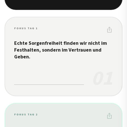
ios_share
FOKUS TAG 1
Echte Sorgenfreiheit finden wir nicht im
Festhalten, sondern im Vertrauen und
Geben.
01
ios_share
FOKUS TAG 2