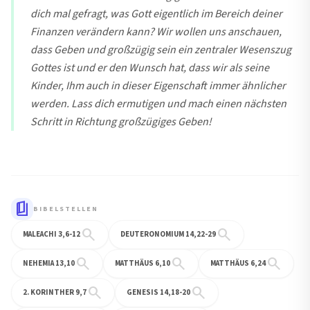
dich mal gefragt, was Gott eigentlich im Bereich deiner
Finanzen verändern kann? Wir wollen uns anschauen,
dass Geben und großzügig sein ein zentraler Wesenszug
Gottes ist und er den Wunsch hat, dass wir als seine
Kinder, Ihm auch in dieser Eigenschaft immer ähnlicher
werden. Lass dich ermutigen und mach einen nächsten
Schritt in Richtung großzügiges Geben!
book_5
BIBELSTELLEN
search
search
MALEACHI 3,6-12
DEUTERONOMIUM 14,22-29
search
search
search
NEHEMIA 13,10
MATTHÄUS 6,10
MATTHÄUS 6,24
search
search
2. KORINTHER 9,7
GENESIS 14,18-20