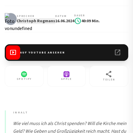
DAUER
SPRECHER
DATUM
schedule
Christoph Rogmans
16.06.2024
40:09 Min.
smart_display
open_in_new
AUF YOUTUBE ANSEHEN
share
SPOTIFY
APPLE
TEILEN
INHALT
Wie viel muss ich als Christ spenden? Will die Kirche mein
Geld? Wie Geben und Großzügigkeit reich macht. Hast du