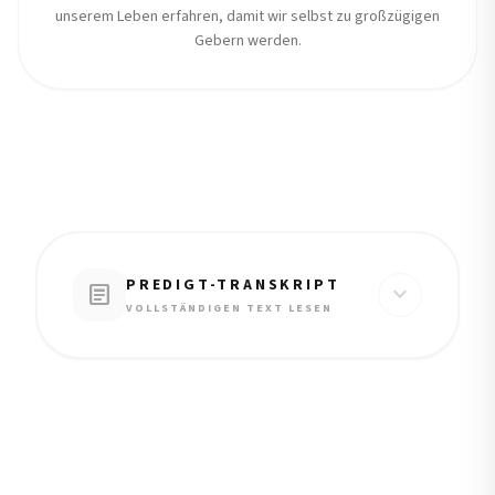
unserem Leben erfahren, damit wir selbst zu großzügigen
Gebern werden.
PREDIGT-TRANSKRIPT
article
expand_more
VOLLSTÄNDIGEN TEXT LESEN