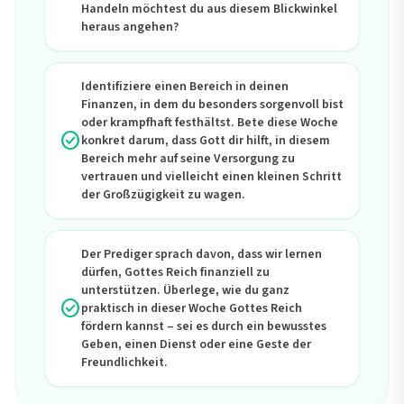
Handeln möchtest du aus diesem Blickwinkel
heraus angehen?
Identifiziere einen Bereich in deinen
Finanzen, in dem du besonders sorgenvoll bist
oder krampfhaft festhältst. Bete diese Woche
check_circle
konkret darum, dass Gott dir hilft, in diesem
Bereich mehr auf seine Versorgung zu
vertrauen und vielleicht einen kleinen Schritt
der Großzügigkeit zu wagen.
Der Prediger sprach davon, dass wir lernen
dürfen, Gottes Reich finanziell zu
unterstützen. Überlege, wie du ganz
check_circle
praktisch in dieser Woche Gottes Reich
fördern kannst – sei es durch ein bewusstes
Geben, einen Dienst oder eine Geste der
Freundlichkeit.