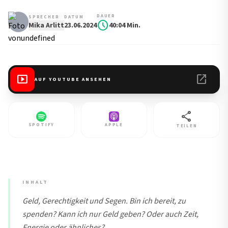
DAUER
SPRECHER
DATUM
schedule
Mika Arlitt
23.06.2024
40:04 Min.
smart_display
open_in_new
AUF YOUTUBE ANSEHEN
share
SPOTIFY
APPLE
TEILEN
INHALT
Geld, Gerechtigkeit und Segen. Bin ich bereit, zu
spenden? Kann ich nur Geld geben? Oder auch Zeit,
Energie oder ähnliches?