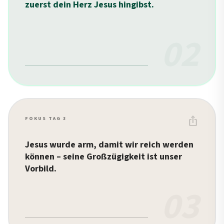
zuerst dein Herz Jesus hingibst.
02
ios_share
FOKUS TAG 3
Jesus wurde arm, damit wir reich werden
können – seine Großzügigkeit ist unser
Vorbild.
03