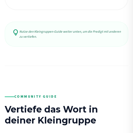
lightbulb
Nutze den Kleingruppen-Guide weiter unten, um die Predigt mit anderen
zu vertiefen.
COMMUNITY GUIDE
Vertiefe das Wort in
deiner Kleingruppe