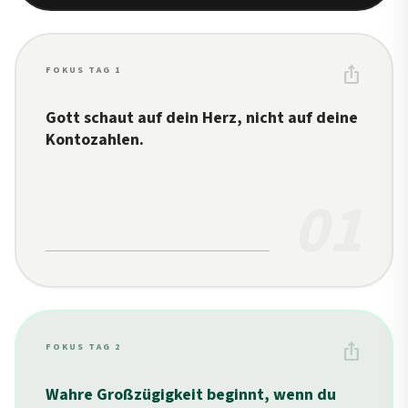
ios_share
FOKUS TAG 1
Gott schaut auf dein Herz, nicht auf deine
Kontozahlen.
01
ios_share
FOKUS TAG 2
Wahre Großzügigkeit beginnt, wenn du