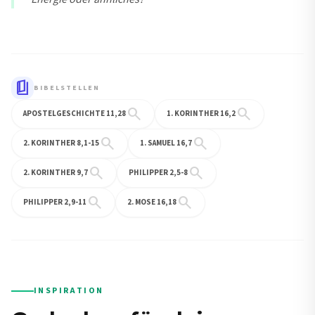
book_5
BIBELSTELLEN
search
search
APOSTELGESCHICHTE 11,28
1. KORINTHER 16,2
search
search
2. KORINTHER 8,1-15
1. SAMUEL 16,7
search
search
2. KORINTHER 9,7
PHILIPPER 2,5-8
search
search
PHILIPPER 2,9-11
2. MOSE 16,18
INSPIRATION