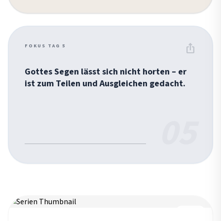
ios_share
FOKUS TAG 5
Gottes Segen lässt sich nicht horten – er
ist zum Teilen und Ausgleichen gedacht.
05
REIHE