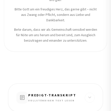
uns gab.
Bitte Gott um ein freudiges Herz, das gerne gibt – nicht
aus Zwang oder Pflicht, sondern aus Liebe und
Dankbarkeit.
Bete darum, dass wir als Gemeinschaft sensibel werden
für Nöte um uns herum und bereit sind, zum Ausgleich
beizutragen und einander zu unterstützen.
PREDIGT-TRANSKRIPT
article
expand_more
VOLLSTÄNDIGEN TEXT LESEN