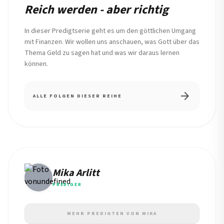
Reich werden - aber richtig
In dieser Predigtserie geht es um den göttlichen Umgang
mit Finanzen. Wir wollen uns anschauen, was Gott über das
Thema Geld zu sagen hat und was wir daraus lernen
können.
arrow_forward
ALLE FOLGEN DIESER REIHE
Mika Arlitt
PREDIGER
MEHR PREDIGTEN VON MIKA