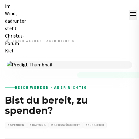
menu
arrow_back
REICH WERDEN - ABER RICHTIG
PREDIGT
REICH WERDEN - ABER RICHTIG
Bist du bereit, zu
spenden?
# SPENDEN
# HALTUNG
# GROSSZÜGIGKEIT
# AUSGLEICH