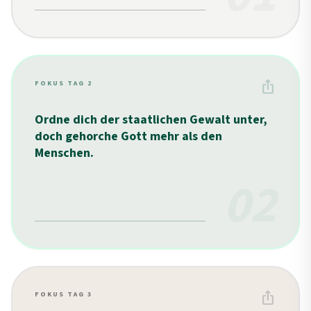
ios_share
FOKUS TAG 2
Ordne dich der staatlichen Gewalt unter,
doch gehorche Gott mehr als den
Menschen.
02
ios_share
FOKUS TAG 3