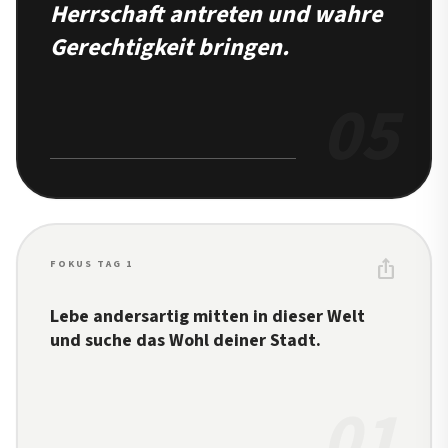
Herrschaft antreten und wahre
Gerechtigkeit bringen.
05
ios_share
FOKUS TAG 1
Lebe andersartig mitten in dieser Welt
und suche das Wohl deiner Stadt.
01