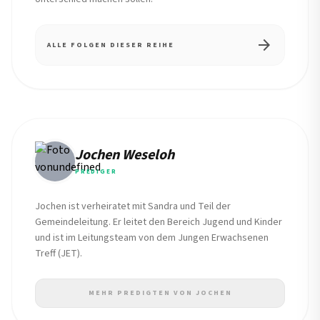
arrow_forward
ALLE FOLGEN DIESER REIHE
Jochen Weseloh
PREDIGER
Jochen ist verheiratet mit Sandra und Teil der
Gemeindeleitung. Er leitet den Bereich Jugend und Kinder
und ist im Leitungsteam von dem Jungen Erwachsenen
Treff (JET).
MEHR PREDIGTEN VON JOCHEN