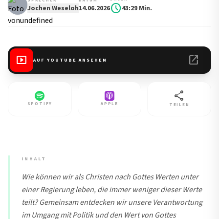
SPRECHER
DATUM
schedule
Jochen Weseloh
14.06.2026
43:29 Min.
smart_display
open_in_new
AUF YOUTUBE ANSEHEN
share
SPOTIFY
APPLE
TEILEN
INHALT
Wie können wir als Christen nach Gottes Werten unter
einer Regierung leben, die immer weniger dieser Werte
teilt? Gemeinsam entdecken wir unsere Verantwortung
im Umgang mit Politik und den Wert von Gottes