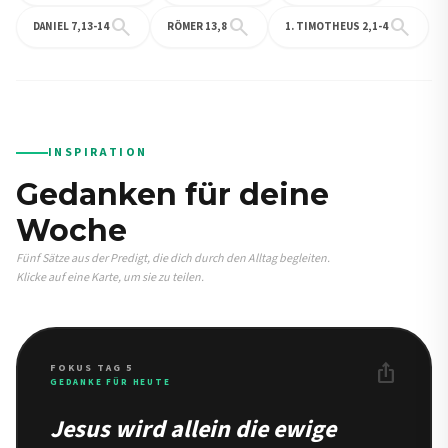
search
search
search
DANIEL 7,13-14
RÖMER 13,8
1. TIMOTHEUS 2,1-4
INSPIRATION
Gedanken für deine
Woche
Fünf Sätze aus der Predigt, die dich durch den Alltag begleiten.
Klicke auf eine Karte, um sie zu teilen.
ios_share
FOKUS TAG 5
GEDANKE FÜR HEUTE
Jesus wird allein die ewige