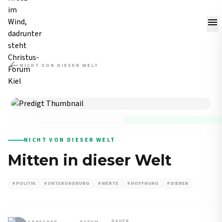
menu
arrow_back
NICHT VON DIESER WELT
PREDIGT
NICHT VON DIESER WELT
Mitten in dieser Welt
# POLITIK
# UNTERORDNUNG
# WERTE
# HOFFNUNG
# DIENEN
DAUER