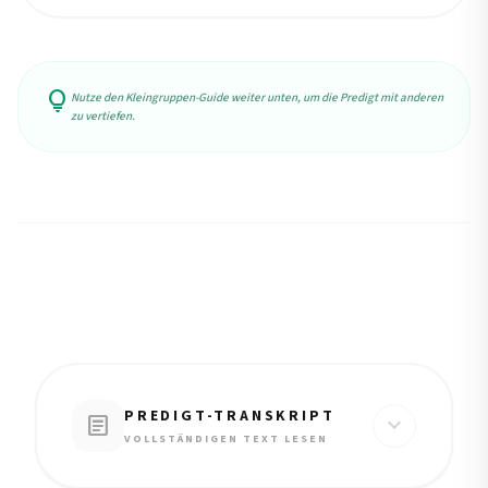
lightbulb
Nutze den Kleingruppen-Guide weiter unten, um die Predigt mit anderen
zu vertiefen.
PREDIGT-TRANSKRIPT
article
expand_more
VOLLSTÄNDIGEN TEXT LESEN