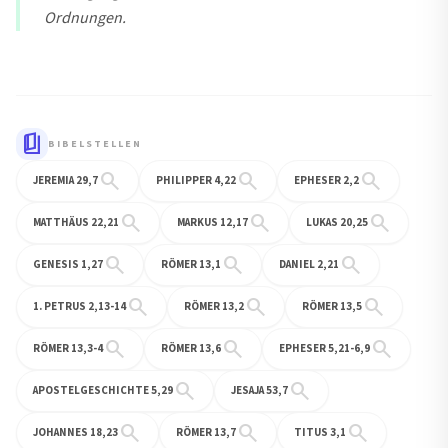
Ordnungen.
book_5
BIBELSTELLEN
search
search
search
JEREMIA 29,7
PHILIPPER 4,22
EPHESER 2,2
search
search
search
MATTHÄUS 22,21
MARKUS 12,17
LUKAS 20,25
search
search
search
GENESIS 1,27
RÖMER 13,1
DANIEL 2,21
search
search
search
1. PETRUS 2,13-14
RÖMER 13,2
RÖMER 13,5
search
search
search
RÖMER 13,3-4
RÖMER 13,6
EPHESER 5,21-6,9
search
search
APOSTELGESCHICHTE 5,29
JESAJA 53,7
search
search
search
JOHANNES 18,23
RÖMER 13,7
TITUS 3,1