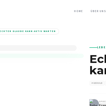
HOME
ÜBER UNS
ECHTER GLAUBE KANN AKTIV WARTEN
LEBE
Ec
ka
# GEDULD
SPRE
Fran