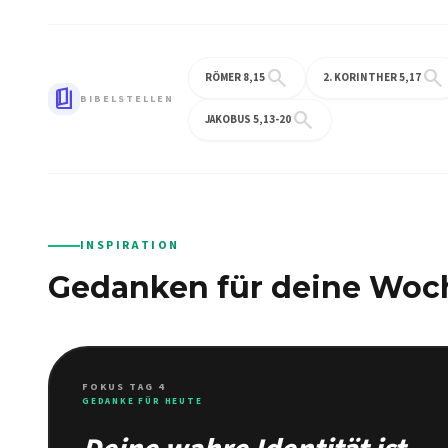
search
search
RÖMER 8,15
2. KORINTHER 5,17
book_5
BIBELSTELLEN
search
JAKOBUS 5,13-20
INSPIRATION
Gedanken für deine Woc
FOKUS TAG 4
GEDANKE FÜR HEUTE