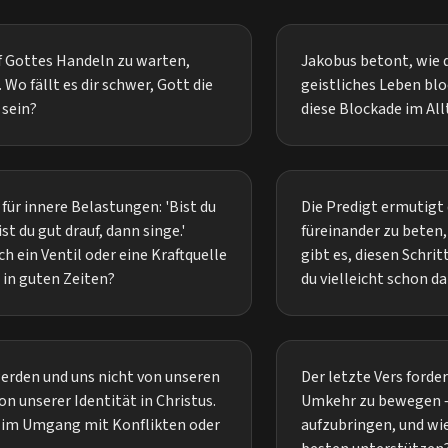
f Gottes Handeln zu warten,
Jakobus betont, wie 
 Wo fällt es dir schwer, Gott die
geistliches Leben blo
 sein?
diese Blockade im Al
für innere Belastungen: 'Bist du
Die Predigt ermutigt
st du gut drauf, dann singe.'
füreinander zu beten
ch ein Ventil oder eine Kraftquelle
gibt es, diesen Schri
 in guten Zeiten?
du vielleicht schon 
werden und uns nicht von unseren
Der letzte Vers forde
on unserer Identität in Christus.
Umkehr zu bewegen – m
n im Umgang mit Konflikten oder
aufzubringen, und wie