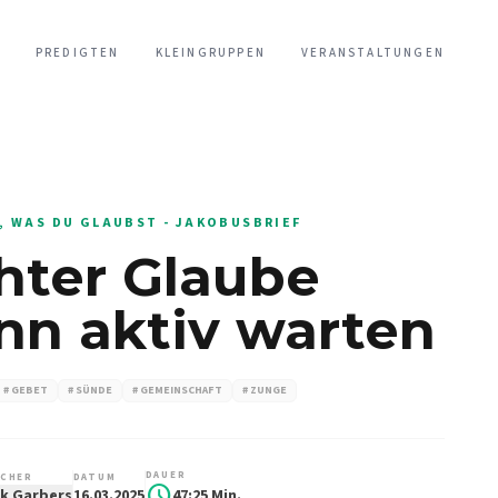
PREDIGTEN
KLEINGRUPPEN
VERANSTALTUNGEN
, WAS DU GLAUBST - JAKOBUSBRIEF
hter Glaube
nn aktiv warten
# GEBET
# SÜNDE
# GEMEINSCHAFT
# ZUNGE
DAUER
CHER
DATUM
schedule
k Garbers
16.03.2025
47:25 Min.