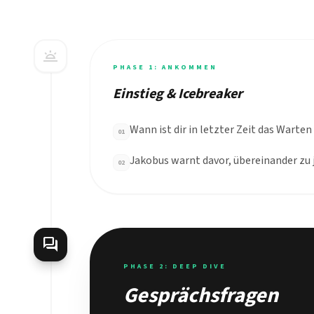
wb_twilight
PHASE 1: ANKOMMEN
Einstieg & Icebreaker
Wann ist dir in letzter Zeit das Warte
01
Jakobus warnt davor, übereinander zu 
02
forum
PHASE 2: DEEP DIVE
Gesprächsfragen