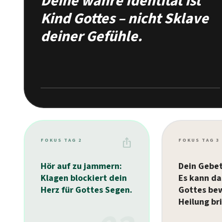
Deine wahre Identität ist
Kind Gottes – nicht Sklave
deiner Gefühle.
ios_share
FOKUS TAG 2
FOKUS TAG 3
Hör auf zu jammern:
Dein Gebet
Klagen blockiert dein
Es kann da
Herz für Gottes Segen.
Gottes be
Heilung br