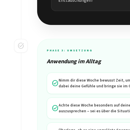
Enttäuschungen?
task_alt
PHASE 3: UMSETZUNG
Anwendung im Alltag
Nimm dir diese Woche bewusst Zeit, um 
check_circle
dabei deine Gefühle und bringe sie im 
Achte diese Woche besonders auf dein
check_circle
auszusprechen – sei es über die Situat