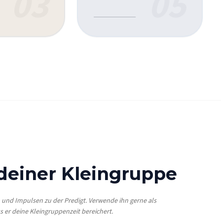
03
05
 deiner Kleingruppe
n und Impulsen zu der Predigt. Verwende ihn gerne als
s er deine Kleingruppenzeit bereichert.