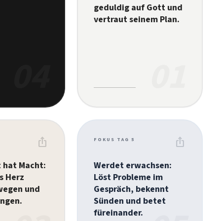
geduldig auf Gott und
vertraut seinem Plan.
04
01
ios_share
ios_share
FOKUS TAG 5
 hat Macht:
Werdet erwachsen:
s Herz
Löst Probleme im
wegen und
Gespräch, bekennt
ingen.
Sünden und betet
füreinander.