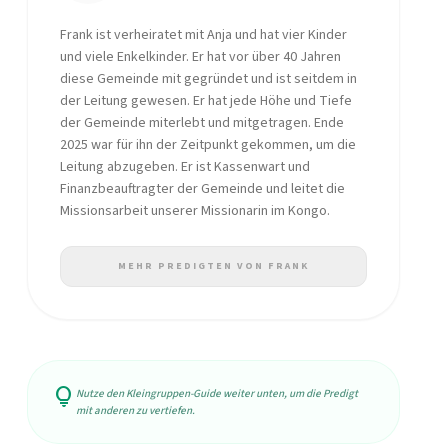
Frank ist verheiratet mit Anja und hat vier Kinder
und viele Enkelkinder. Er hat vor über 40 Jahren
diese Gemeinde mit gegründet und ist seitdem in
der Leitung gewesen. Er hat jede Höhe und Tiefe
der Gemeinde miterlebt und mitgetragen. Ende
2025 war für ihn der Zeitpunkt gekommen, um die
Leitung abzugeben. Er ist Kassenwart und
Finanzbeauftragter der Gemeinde und leitet die
Missionsarbeit unserer Missionarin im Kongo.
MEHR PREDIGTEN VON FRANK
lightbulb
Nutze den Kleingruppen-Guide weiter unten, um die Predigt
mit anderen zu vertiefen.