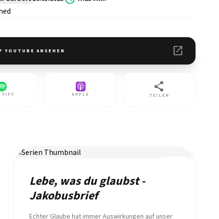
open_in_new
F YOUTUBE ANSEHEN
share
OTIFY
APPLE
TEILEN
REIHE
Lebe, was du glaubst -
Jakobusbrief
Echter Glaube hat immer Auswirkungen auf unser