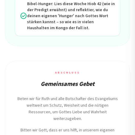
Bibel-Hunger: Lies diese Woche Hiob 42 (wie in
der Predigt erwähnt) und reflektier, wie du
check_circle
deinen eigenen 'Hunger' nach Gottes Wort
stärken kannst – so wie es in vielen
Haushalten im Kongo der Fall ist.
ABSCHLUSS
Gemeinsames Gebet
Beten wir für Ruth und alle Botschafter des Evangeliums
weltweit um Schutz, Weisheit und die nötigen
Ressourcen, um Gottes Liebe und Wahrheit
weiterzugeben.
Bitten wir Gott, dass er uns hilft, in unserem eigenen