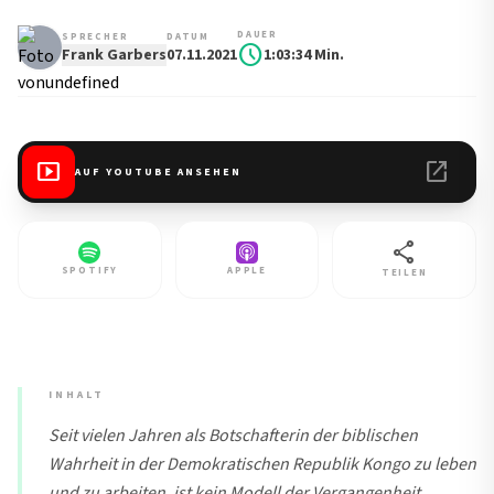
DAUER
SPRECHER
DATUM
schedule
Frank Garbers
07.11.2021
1:03:34 Min.
smart_display
open_in_new
AUF YOUTUBE ANSEHEN
share
SPOTIFY
APPLE
TEILEN
INHALT
Seit vielen Jahren als Botschafterin der biblischen
Wahrheit in der Demokratischen Republik Kongo zu leben
und zu arbeiten, ist kein Modell der Vergangenheit,