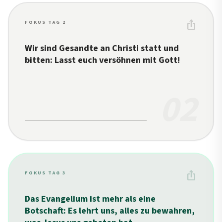
ios_share
FOKUS TAG 2
Wir sind Gesandte an Christi statt und
bitten: Lasst euch versöhnen mit Gott!
02
ios_share
FOKUS TAG 3
Das Evangelium ist mehr als eine
Botschaft: Es lehrt uns, alles zu bewahren,