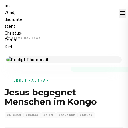
menu
arrow_back
JESUS HAUTNAH
PREDIGT
JESUS HAUTNAH
Jesus begegnet
Menschen im Kongo
# MISSION
# KONGO
# BIBEL
# GEMEINDE
# DIENEN