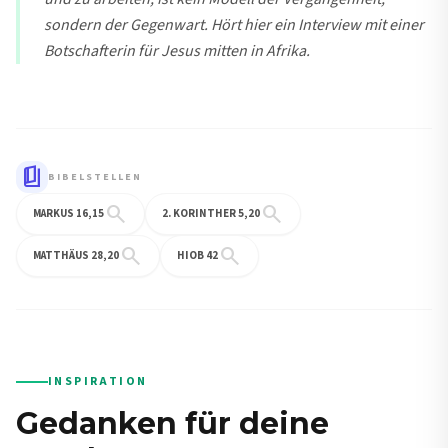
sondern der Gegenwart. Hört hier ein Interview mit einer
Botschafterin für Jesus mitten in Afrika.
book_5
BIBELSTELLEN
search
search
MARKUS 16,15
2. KORINTHER 5,20
search
search
MATTHÄUS 28,20
HIOB 42
INSPIRATION
Gedanken für deine