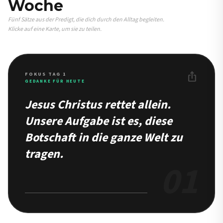
Woche
Fünf Sätze aus der Predigt, die dich durch den Alltag begleiten.
Klicke auf eine Karte, um sie zu teilen.
ios_share
FOKUS TAG 1
GEDANKE FÜR HEUTE
Jesus Christus rettet allein.
Unsere Aufgabe ist es, diese
Botschaft in die ganze Welt zu
tragen.
01