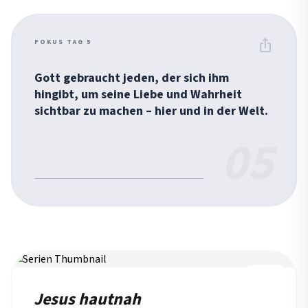
ios_share
FOKUS TAG 5
Gott gebraucht jeden, der sich ihm
hingibt, um seine Liebe und Wahrheit
sichtbar zu machen – hier und in der Welt.
05
REIHE
Jesus hautnah