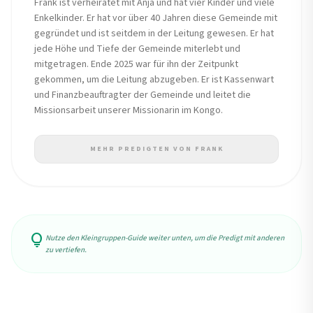
Frank ist verheiratet mit Anja und hat vier Kinder und viele
Enkelkinder. Er hat vor über 40 Jahren diese Gemeinde mit
gegründet und ist seitdem in der Leitung gewesen. Er hat
jede Höhe und Tiefe der Gemeinde miterlebt und
mitgetragen. Ende 2025 war für ihn der Zeitpunkt
gekommen, um die Leitung abzugeben. Er ist Kassenwart
und Finanzbeauftragter der Gemeinde und leitet die
Missionsarbeit unserer Missionarin im Kongo.
MEHR PREDIGTEN VON FRANK
lightbulb
Nutze den Kleingruppen-Guide weiter unten, um die Predigt mit anderen
zu vertiefen.