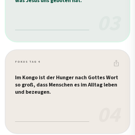
was Jesus uns geboten hat.
03
ios_share
FOKUS TAG 4
Im Kongo ist der Hunger nach Gottes Wort
so groß, dass Menschen es im Alltag leben
und bezeugen.
04