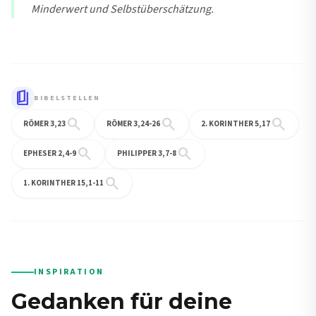
Minderwert und Selbstüberschätzung.
book_5
BIBELSTELLEN
search
search
search
RÖMER 3,23
RÖMER 3,24-26
2. KORINTHER 5,17
search
search
EPHESER 2,4-9
PHILIPPER 3,7-8
search
1. KORINTHER 15,1-11
INSPIRATION
Gedanken für deine