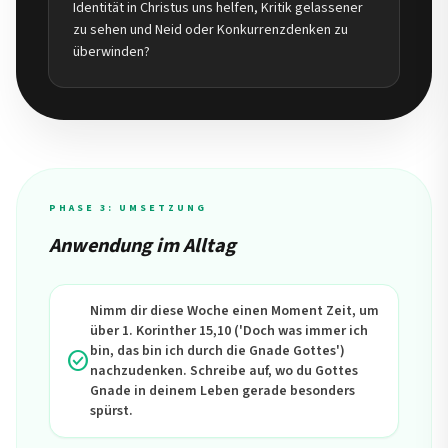
Identität in Christus uns helfen, Kritik gelassener
zu sehen und Neid oder Konkurrenzdenken zu
überwinden?
PHASE 3: UMSETZUNG
Anwendung im Alltag
Nimm dir diese Woche einen Moment Zeit, um
über 1. Korinther 15,10 ('Doch was immer ich
bin, das bin ich durch die Gnade Gottes')
check_circle
nachzudenken. Schreibe auf, wo du Gottes
Gnade in deinem Leben gerade besonders
spürst.