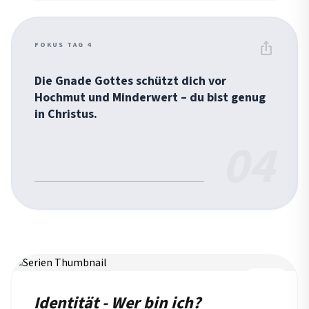
ios_share
FOKUS TAG 4
Die Gnade Gottes schützt dich vor
Hochmut und Minderwert – du bist genug
in Christus.
04
REIHE
Identität - Wer bin ich?