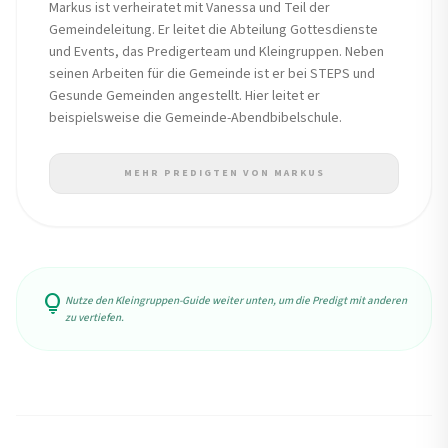
Markus ist verheiratet mit Vanessa und Teil der
Gemeindeleitung. Er leitet die Abteilung Gottesdienste
und Events, das Predigerteam und Kleingruppen. Neben
seinen Arbeiten für die Gemeinde ist er bei STEPS und
Gesunde Gemeinden angestellt. Hier leitet er
beispielsweise die Gemeinde-Abendbibelschule.
MEHR PREDIGTEN VON MARKUS
lightbulb
Nutze den Kleingruppen-Guide weiter unten, um die Predigt mit anderen
zu vertiefen.