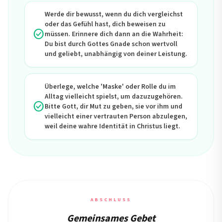
Werde dir bewusst, wenn du dich vergleichst
oder das Gefühl hast, dich beweisen zu
check_circle
müssen. Erinnere dich dann an die Wahrheit:
Du bist durch Gottes Gnade schon wertvoll
und geliebt, unabhängig von deiner Leistung.
Überlege, welche 'Maske' oder Rolle du im
Alltag vielleicht spielst, um dazuzugehören.
check_circle
Bitte Gott, dir Mut zu geben, sie vor ihm und
vielleicht einer vertrauten Person abzulegen,
weil deine wahre Identität in Christus liegt.
ABSCHLUSS
Gemeinsames Gebet