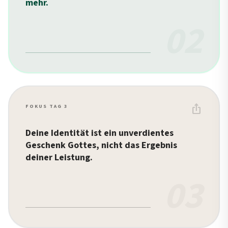
mehr.
02
ios_share
FOKUS TAG 3
Deine Identität ist ein unverdientes
Geschenk Gottes, nicht das Ergebnis
deiner Leistung.
03