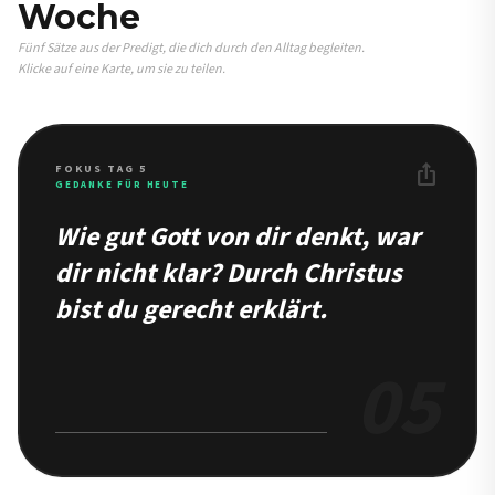
Woche
Fünf Sätze aus der Predigt, die dich durch den Alltag begleiten.
Klicke auf eine Karte, um sie zu teilen.
ios_share
FOKUS TAG 5
GEDANKE FÜR HEUTE
Wie gut Gott von dir denkt, war
dir nicht klar? Durch Christus
bist du gerecht erklärt.
05