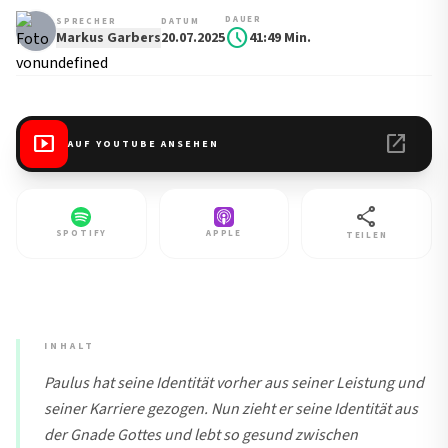
DAUER
SPRECHER
DATUM
schedule
Markus Garbers
20.07.2025
41:49 Min.
smart_display
open_in_new
AUF YOUTUBE ANSEHEN
share
SPOTIFY
APPLE
TEILEN
INHALT
Paulus hat seine Identität vorher aus seiner Leistung und
seiner Karriere gezogen. Nun zieht er seine Identität aus
der Gnade Gottes und lebt so gesund zwischen