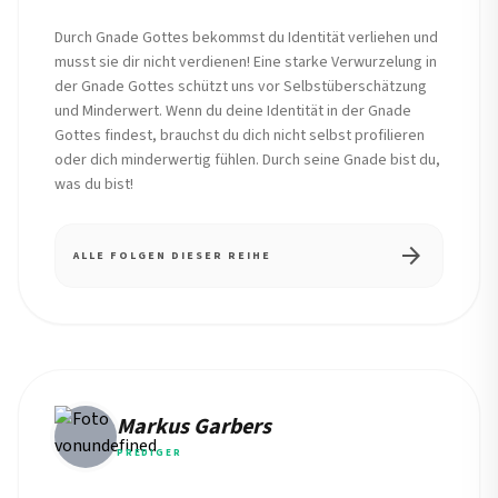
Durch Gnade Gottes bekommst du Identität verliehen und
musst sie dir nicht verdienen! Eine starke Verwurzelung in
der Gnade Gottes schützt uns vor Selbstüberschätzung
und Minderwert. Wenn du deine Identität in der Gnade
Gottes findest, brauchst du dich nicht selbst profilieren
oder dich minderwertig fühlen. Durch seine Gnade bist du,
was du bist!
arrow_forward
ALLE FOLGEN DIESER REIHE
Markus Garbers
PREDIGER