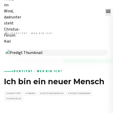
menu
arrow_back
IDENTITÄT - WER BIN ICH?
PREDIGT
IDENTITÄT - WER BIN ICH?
Ich bin ein neuer Mensch
# IDENTITÄT
# GNADE
# LEISTUNGSDRUCK
# SELBSTANNAHME
# VERGLEICH