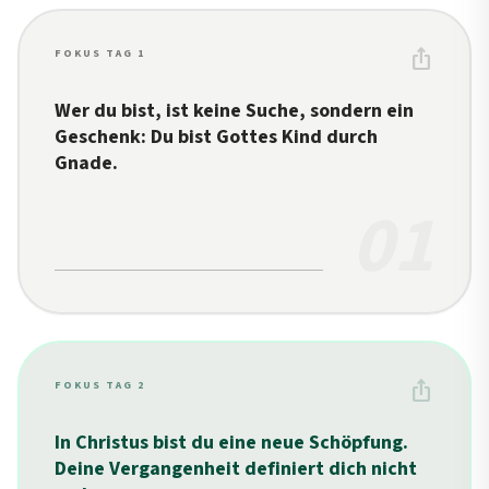
ios_share
FOKUS TAG 1
Wer du bist, ist keine Suche, sondern ein
Geschenk: Du bist Gottes Kind durch
Gnade.
01
ios_share
FOKUS TAG 2
In Christus bist du eine neue Schöpfung.
Deine Vergangenheit definiert dich nicht