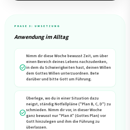
PHASE 3: UMSETZUNG
Anwendung im Alltag
Nimm dir diese Woche bewusst Zeit, um über
einen Bereich deines Lebens nachzudenken,
check_circle
in dem du Schwierigkeiten hast, deinen Willen
dem Gottes Willen unterzuordnen. Bete
darüber und bitte Gott um Führung.
Überlege, wo du in einer Situation dazu
neigst, ständig Notfallpläne ("Plan B, C, D") zu
schmieden. Nimm dir vor, in dieser Woche
check_circle
ganz bewusst nur "Plan A" (Gottes Plan) vor
Gott hinzulegen und ihm die Führung zu
überlassen.