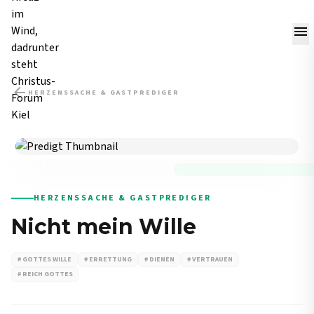
menu
arrow_back
HERZENSSACHE & GASTPREDIGER
PREDIGT
HERZENSSACHE & GASTPREDIGER
Nicht mein Wille
# GOTTES WILLE
# ERRETTUNG
# DIENEN
# VERTRAUEN
# REICH GOTTES