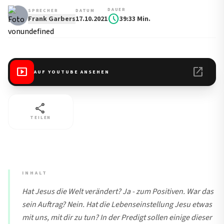
DAUER
SPRECHER
DATUM
schedule
Frank Garbers
17.10.2021
39:33 Min.
smart_display
open_in_new
AUF YOUTUBE ANSEHEN
share
TEILEN
INHALT
Hat Jesus die Welt verändert? Ja - zum Positiven. War das
sein Auftrag? Nein. Hat die Lebenseinstellung Jesu etwas
mit uns, mit dir zu tun? In der Predigt sollen einige dieser