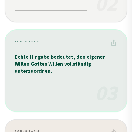
02
ios_share
FOKUS TAG 3
Echte Hingabe bedeutet, den eigenen
Willen Gottes Willen vollständig
unterzuordnen.
03
FOKUS TAG 4