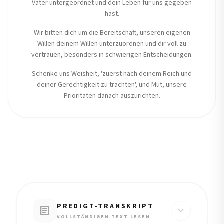
Vater untergeordnet und dein Leben für uns gegeben
hast.
Wir bitten dich um die Bereitschaft, unseren eigenen
Willen deinem Willen unterzuordnen und dir voll zu
vertrauen, besonders in schwierigen Entscheidungen.
Schenke uns Weisheit, 'zuerst nach deinem Reich und
deiner Gerechtigkeit zu trachten', und Mut, unsere
Prioritäten danach auszurichten.
PREDIGT-TRANSKRIPT
article
expand_more
VOLLSTÄNDIGEN TEXT LESEN