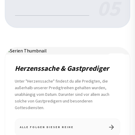
05
REIHE
Herzenssache & Gastprediger
Unter "Herzenssache" findest du alle Predigten, die
außerhalb unserer Predigtreihen gehalten wurden,
unabhängig vom Datum. Darunter sind vor allem auch
solche von Gastpredigern und besonderen
Gottesdiensten.
arrow_forward
ALLE FOLGEN DIESER REIHE