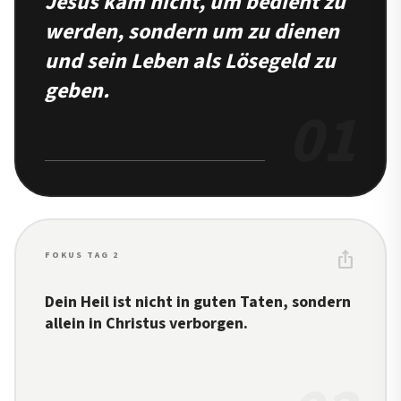
Jesus kam nicht, um bedient zu
werden, sondern um zu dienen
und sein Leben als Lösegeld zu
geben.
01
ios_share
FOKUS TAG 2
Dein Heil ist nicht in guten Taten, sondern
allein in Christus verborgen.