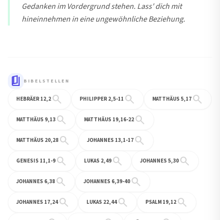
Gedanken im Vordergrund stehen. Lass' dich mit
hineinnehmen in eine ungewöhnliche Beziehung.
book_5
BIBELSTELLEN
search
search
search
HEBRÄER 12,2
PHILIPPER 2,5-11
MATTHÄUS 5,17
search
search
MATTHÄUS 9,13
MATTHÄUS 19,16-22
search
search
MATTHÄUS 20,28
JOHANNES 13,1-17
search
search
search
GENESIS 11,1-9
LUKAS 2,49
JOHANNES 5,30
search
search
JOHANNES 6,38
JOHANNES 6,39-40
search
search
search
JOHANNES 17,24
LUKAS 22,44
PSALM 19,12