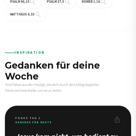
search
search
search
PSALM 90,10
PSALM 37,5
RÖMER 1,16
search
MATTHÄUS 6,33
INSPIRATION
Gedanken für deine
Woche
Fünf Sätze aus der Predigt, die dich durch den Alltag begleiten.
Klicke auf eine Karte, um sie zu teilen.
ios_share
FOKUS TAG 1
GEDANKE FÜR HEUTE