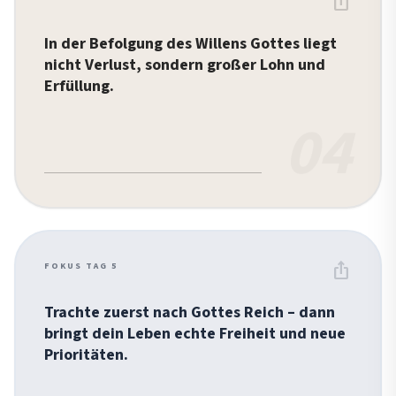
ios_share
In der Befolgung des Willens Gottes liegt
nicht Verlust, sondern großer Lohn und
Erfüllung.
04
ios_share
FOKUS TAG 5
Trachte zuerst nach Gottes Reich – dann
bringt dein Leben echte Freiheit und neue
Prioritäten.