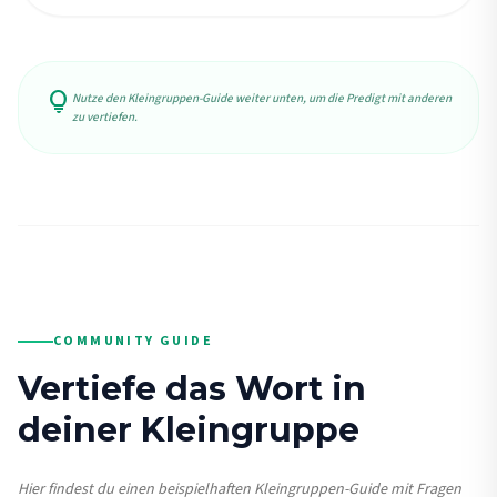
lightbulb
Nutze den Kleingruppen-Guide weiter unten, um die Predigt mit anderen
zu vertiefen.
COMMUNITY GUIDE
Vertiefe das Wort in
deiner Kleingruppe
Hier findest du einen beispielhaften Kleingruppen-Guide mit Fragen