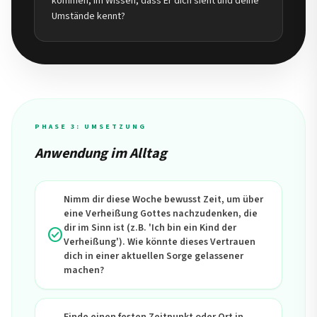
kommen, im Wissen, dass Er dich sieht und deine
Umstände kennt?
PHASE 3: UMSETZUNG
Anwendung im Alltag
Nimm dir diese Woche bewusst Zeit, um über
eine Verheißung Gottes nachzudenken, die
dir im Sinn ist (z.B. 'Ich bin ein Kind der
check_circle
Verheißung'). Wie könnte dieses Vertrauen
dich in einer aktuellen Sorge gelassener
machen?