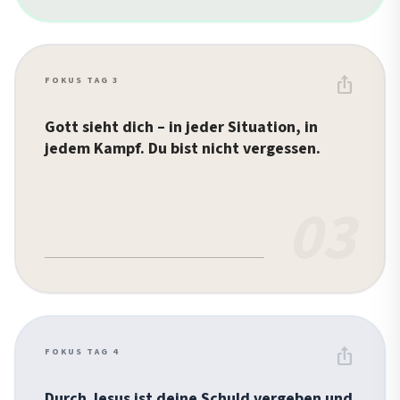
ios_share
FOKUS TAG 3
Gott sieht dich – in jeder Situation, in
jedem Kampf. Du bist nicht vergessen.
03
ios_share
FOKUS TAG 4
Durch Jesus ist deine Schuld vergeben und