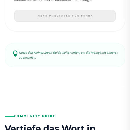
MEHR PREDIGTEN VON FRANK
lightbulb
Nutze den Kleingruppen-Guide weiter unten, um die Predigt mit anderen
zu vertiefen.
COMMUNITY GUIDE
Vertiefe das Wort in