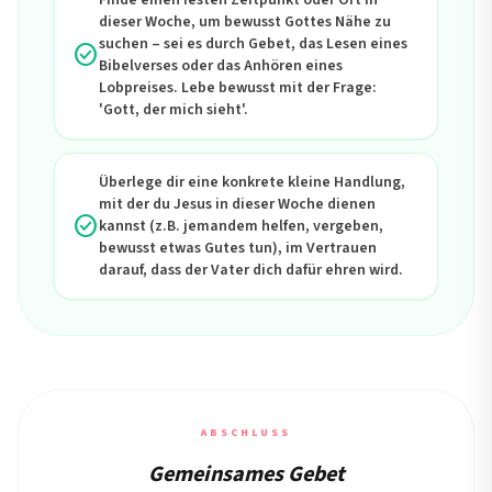
Finde einen festen Zeitpunkt oder Ort in
dieser Woche, um bewusst Gottes Nähe zu
suchen – sei es durch Gebet, das Lesen eines
check_circle
Bibelverses oder das Anhören eines
Lobpreises. Lebe bewusst mit der Frage:
'Gott, der mich sieht'.
Überlege dir eine konkrete kleine Handlung,
mit der du Jesus in dieser Woche dienen
check_circle
kannst (z.B. jemandem helfen, vergeben,
bewusst etwas Gutes tun), im Vertrauen
darauf, dass der Vater dich dafür ehren wird.
ABSCHLUSS
Gemeinsames Gebet