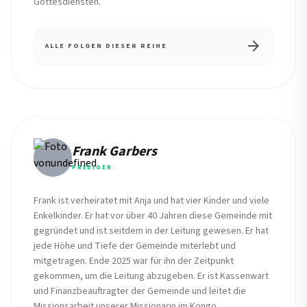
Gottesdiensten.
arrow_forward
ALLE FOLGEN DIESER REIHE
Frank Garbers
PREDIGER
Frank ist verheiratet mit Anja und hat vier Kinder und viele
Enkelkinder. Er hat vor über 40 Jahren diese Gemeinde mit
gegründet und ist seitdem in der Leitung gewesen. Er hat
jede Höhe und Tiefe der Gemeinde miterlebt und
mitgetragen. Ende 2025 war für ihn der Zeitpunkt
gekommen, um die Leitung abzugeben. Er ist Kassenwart
und Finanzbeauftragter der Gemeinde und leitet die
Missionsarbeit unserer Missionarin im Kongo.