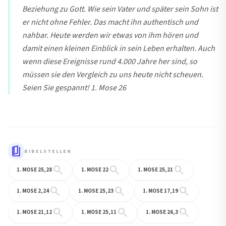
Beziehung zu Gott. Wie sein Vater und später sein Sohn ist
er nicht ohne Fehler. Das macht ihn authentisch und
nahbar. Heute werden wir etwas von ihm hören und
damit einen kleinen Einblick in sein Leben erhalten. Auch
wenn diese Ereignisse rund 4.000 Jahre her sind, so
müssen sie den Vergleich zu uns heute nicht scheuen.
Seien Sie gespannt! 1. Mose 26
book_5
BIBELSTELLEN
search
search
search
1. MOSE 25,28
1. MOSE 22
1. MOSE 25,21
search
search
search
1. MOSE 2,24
1. MOSE 25,23
1. MOSE 17,19
search
search
search
1. MOSE 21,12
1. MOSE 25,11
1. MOSE 26,3