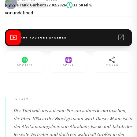
SPRECHER
DATUM
schedule
Frank Garbers
22.02.2026
33:58 Min.
smart_display
open_in_new
AUF YOUTUBE ANSEHEN
share
SPOTIFY
APPLE
TEILEN
INHALT
Der Titel will uns auf eine Person aufmerksam machen,
die über 100x in der Bibel genannt wird. Dieser Mann ist in
der Abstammungslinie von Abraham, Isaak und Jakob der
leiseste Vertreter und doch ein wahrhaft Großer in der