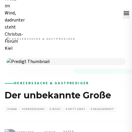
menu
arrow_back
HERZENSSACHE & GASTPREDIGER
PREDIGT
HERZENSSACHE & GASTPREDIGER
Der unbekannte Große
# ISAAK
# VERHEISSUNG
# JESUS
# GOTT SIEHT
# GELASSENHEIT
DAUER