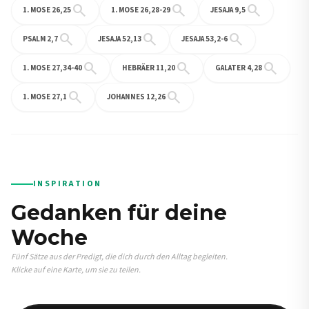
search
search
search
1. MOSE 26,25
1. MOSE 26,28-29
JESAJA 9,5
search
search
search
PSALM 2,7
JESAJA 52,13
JESAJA 53,2-6
search
search
search
1. MOSE 27,34-40
HEBRÄER 11,20
GALATER 4,28
search
search
1. MOSE 27,1
JOHANNES 12,26
INSPIRATION
Gedanken für deine
Woche
Fünf Sätze aus der Predigt, die dich durch den Alltag begleiten.
Klicke auf eine Karte, um sie zu teilen.