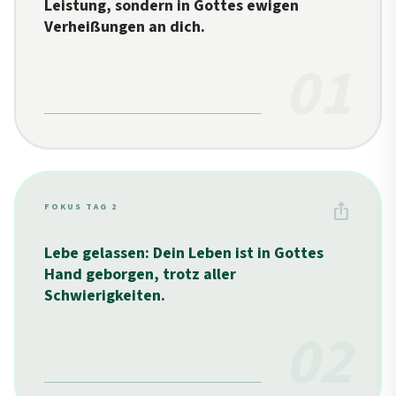
Leistung, sondern in Gottes ewigen
Verheißungen an dich.
01
ios_share
FOKUS TAG 2
Lebe gelassen: Dein Leben ist in Gottes
Hand geborgen, trotz aller
Schwierigkeiten.
02