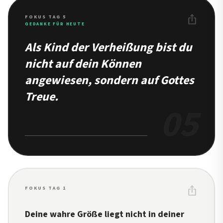
ios_share
FOKUS TAG 5
GEDANKE FÜR HEUTE
Als Kind der Verheißung bist du
nicht auf dein Können
angewiesen, sondern auf Gottes
Treue.
05
ios_share
FOKUS TAG 1
Deine wahre Größe liegt nicht in deiner