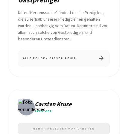
Gastprediger
Unter "Herzenssache" findest du alle Predigten,
die außerhalb unserer Predigtreihen gehalten
wurden, unabhängig vom Datum. Darunter sind vor
allem auch solche von Gastpredigern und
besonderen Gottesdiensten.
arrow_forward
ALLE FOLGEN DIESER REIHE
Carsten Kruse
PREDIGER
MEHR PREDIGTEN VON CARSTEN