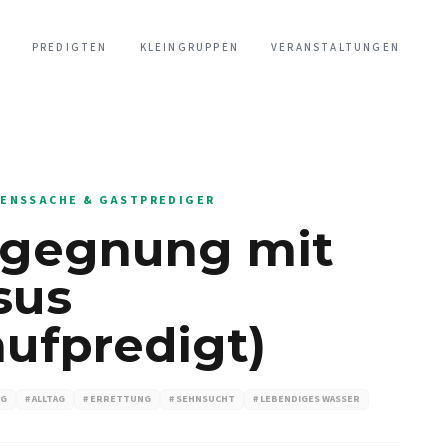
PREDIGTEN
KLEINGRUPPEN
VERANSTALTUNGEN
ENSSACHE & GASTPREDIGER
gegnung mit
sus
aufpredigt)
NG
# ALLTAG
# ERRETTUNG
# SEHNSUCHT
# LEBENDIGES WASSER