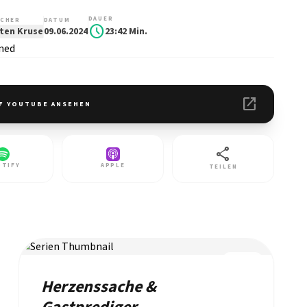
DAUER
CHER
DATUM
schedule
ten Kruse
09.06.2024
23:42 Min.
open_in_new
F YOUTUBE ANSEHEN
share
OTIFY
APPLE
TEILEN
REIHE
Herzenssache &