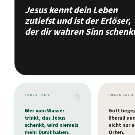
Jesus kennt dein Leben
zutiefst und ist der Erlöser,
der dir wahren Sinn schenkt
ios_share
FOKUS TAG 2
FOKUS TAG 3
Wer vom Wasser
Gott bege
trinkt, das Jesus
überall und
schenkt, wird niemals
nicht nur 
mehr Durst haben.
Orten.