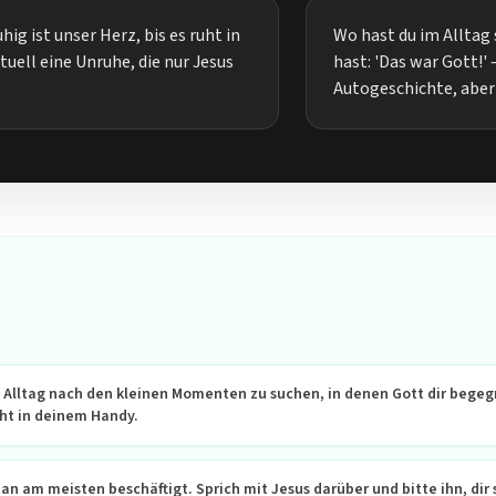
hig ist unser Herz, bis es ruht in
Wo hast du im Alltag
tuell eine Unruhe, die nur Jesus
hast: 'Das war Gott!' 
Autogeschichte, aber
 Alltag nach den kleinen Momenten zu suchen, in denen Gott dir bege
icht in deinem Handy.
n am meisten beschäftigt. Sprich mit Jesus darüber und bitte ihn, dir 