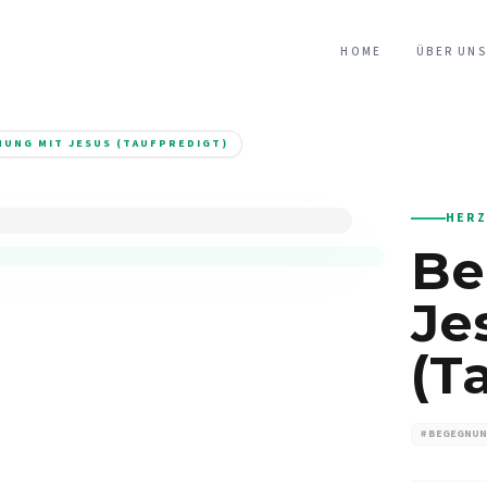
HOME
ÜBER UNS
UNG MIT JESUS (TAUFPREDIGT)
HERZ
Be
Je
(T
# BEGEGNU