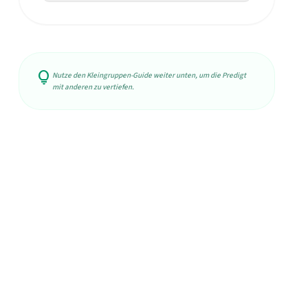
lightbulb
Nutze den Kleingruppen-Guide weiter unten, um die Predigt
mit anderen zu vertiefen.