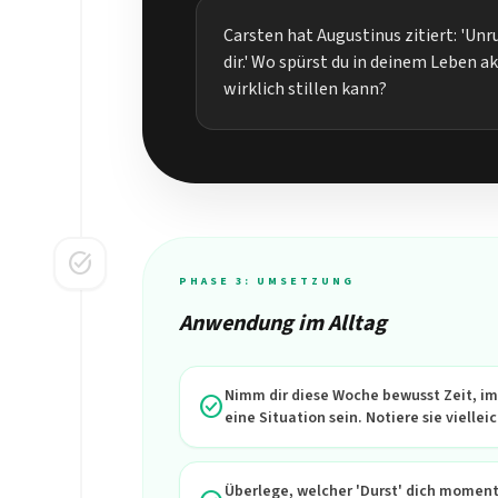
Carsten hat Augustinus zitiert: 'Unru
dir.' Wo spürst du in deinem Leben ak
wirklich stillen kann?
task_alt
PHASE 3: UMSETZUNG
Anwendung im Alltag
Nimm dir diese Woche bewusst Zeit, im
check_circle
eine Situation sein. Notiere sie vielle
Überlege, welcher 'Durst' dich momenta