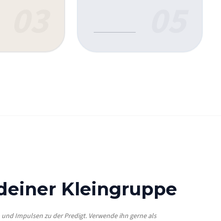
03
05
 deiner Kleingruppe
n und Impulsen zu der Predigt. Verwende ihn gerne als