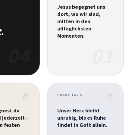
Jesus begegnet uns
dort, wo wir sind,
mitten in den
alltäglichsten
.
Momenten.
04
01
ios_share
ios_share
FOKUS TAG 5
gnest du
Unser Herz bleibt
 jederzeit –
unruhig, bis es Ruhe
an festen
findet in Gott allein.