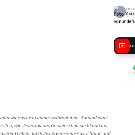
SPRE
Cars
smart_display
AU
SP
h, wenn wir das nicht immer wahrnehmen. Anhand einer
arsten, wie Jesus mit uns Gemeinschaft sucht und uns
unserem Leben durch Jesus eine neue Ausrichtung und