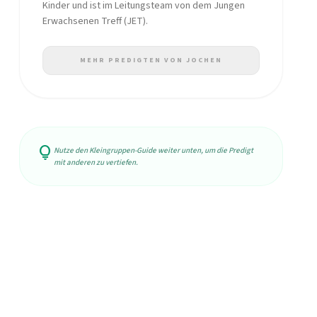
Kinder und ist im Leitungsteam von dem Jungen
Erwachsenen Treff (JET).
MEHR PREDIGTEN VON JOCHEN
lightbulb
Nutze den Kleingruppen-Guide weiter unten, um die Predigt
mit anderen zu vertiefen.