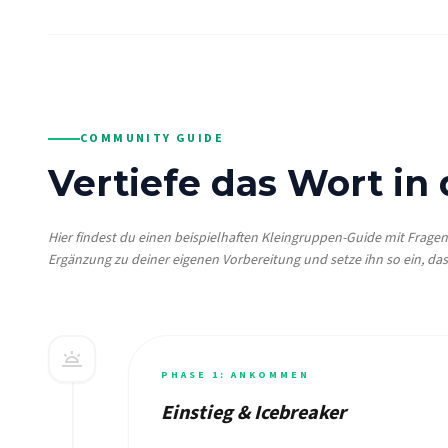
COMMUNITY GUIDE
Vertiefe das Wort in
Hier findest du einen beispielhaften Kleingruppen-Guide mit Frage
Ergänzung zu deiner eigenen Vorbereitung und setze ihn so ein, das
wb_twilight
PHASE 1: ANKOMMEN
Einstieg & Icebreaker