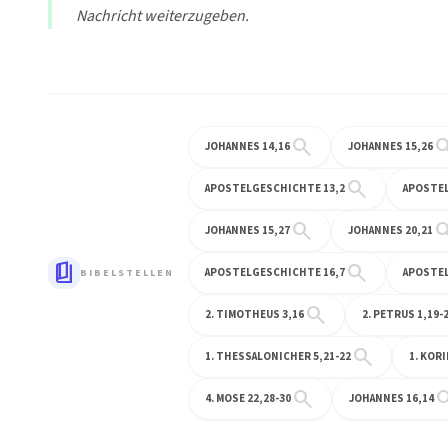
Nachricht weiterzugeben.
search
sea
JOHANNES 14,16
JOHANNES 15,26
search
APOSTELGESCHICHTE 13,2
APOSTEL
search
sea
JOHANNES 15,27
JOHANNES 20,21
book_5
search
APOSTELGESCHICHTE 16,7
APOSTEL
BIBELSTELLEN
search
2. TIMOTHEUS 3,16
2. PETRUS 1,19-
search
1. THESSALONICHER 5,21-22
1. KOR
search
sea
4. MOSE 22,28-30
JOHANNES 16,14