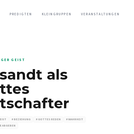
PREDIGTEN
KLEINGRUPPEN
VERANSTALTUNGEN
IGER GEIST
sandt als
ttes
tschafter
GEIST
# BEZIEHUNG
# GOTTES REDEN
# WAHRHEIT
E ABGEBEN