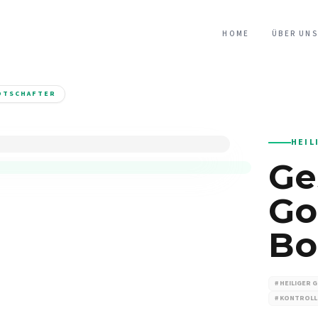
HOME
ÜBER UNS
OTSCHAFTER
HEIL
Ge
Go
Bo
# HEILIGER 
# KONTROLL