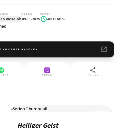
DAUER
CHER
DATUM
schedule
en Weseloh
09.11.2025
40:39 Min.
open_in_new
F YOUTUBE ANSEHEN
share
OTIFY
APPLE
TEILEN
REIHE
Heiliger Geist