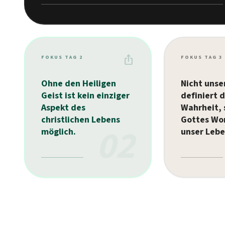
ios_share
FOKUS TAG 2
FOKUS TAG 3
Ohne den Heiligen
Nicht unse
Geist ist kein einziger
definiert d
Aspekt des
Wahrheit,
christlichen Lebens
Gottes Wo
02
möglich.
unser Lebe