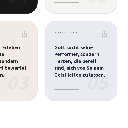
ios_share
ios_share
FOKUS TAG 5
r Erleben
Gott sucht keine
ie
Performer, sondern
 sondern
Herzen, die bereit
rt bewertet
sind, sich von Seinem
03
05
n.
Geist leiten zu lassen.