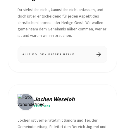
Du siehst ihn nicht, kannst ihn nicht anfassen, und
doch ist er entscheidend für jeden Aspekt des
christlichen Lebens - der Heilige Geist. Wir wollen
gemeinsam dem Geheimnis näher kommen, wer er
ist und warum wir ihn brauchen.
arrow_forward
ALLE FOLGEN DIESER REIHE
Jochen Weseloh
PREDIGER
Jochen ist verheiratet mit Sandra und Teil der
Gemeindeleitung. Er leitet den Bereich Jugend und