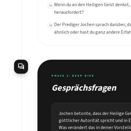
Wenn du an den Heiligen Geist denkst, 
01
herausfordert?
Der Prediger Jochen sprach darüber, das
02
ähnlich oder hast du ganz andere Erf
forum
PHASE 2: DEEP DIVE
Gesprächsfragen
Jochen betonte, dass der Heilige Gei
göttlicher Autorität spricht und in 
Was verändert das in deiner Vorstel