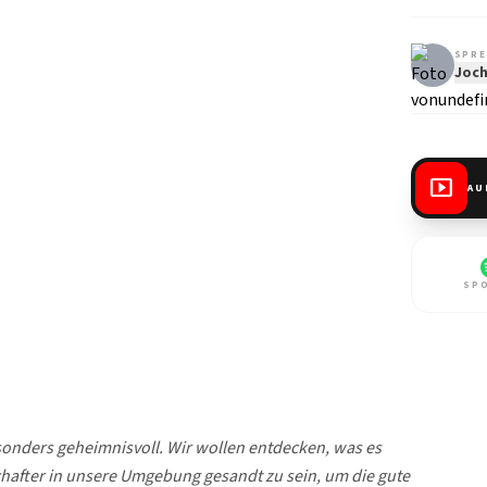
SPRE
Joch
smart_display
AU
SP
esonders geheimnisvoll. Wir wollen entdecken, was es
chafter in unsere Umgebung gesandt zu sein, um die gute