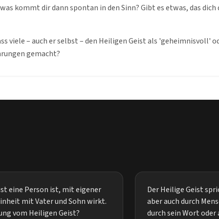
was kommt dir dann spontan in den Sinn? Gibt es etwas, das dich d
s viele – auch er selbst – den Heiligen Geist als 'geheimnisvoll' o
ahrungen gemacht?
st eine Person ist, mit eigener
Der Heilige Geist spri
Einheit mit Vater und Sohn wirkt.
aber auch durch Mensc
lung vom Heiligen Geist?
durch sein Wort oder 