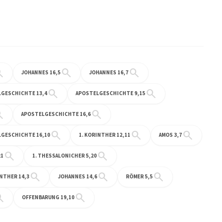
rch
search
search
JOHANNES 16,5
JOHANNES 16,7
search
search
GESCHICHTE 13,4
APOSTELGESCHICHTE 9,15
rch
search
APOSTELGESCHICHTE 16,6
search
search
search
GESCHICHTE 16,10
1. KORINTHER 12,11
AMOS 3,7
search
search
21
1. THESSALONICHER 5,20
search
search
search
INTHER 14,3
JOHANNES 14,6
RÖMER 5,5
rch
search
OFFENBARUNG 19,10