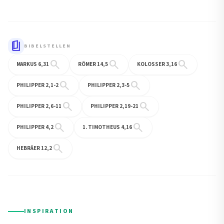
book_5
BIBELSTELLEN
search
search
search
MARKUS 6,31
RÖMER 14,5
KOLOSSER 3,16
search
search
PHILIPPER 2,1-2
PHILIPPER 2,3-5
search
search
PHILIPPER 2,6-11
PHILIPPER 2,19-21
search
search
PHILIPPER 4,2
1. TIMOTHEUS 4,16
search
HEBRÄER 12,2
INSPIRATION