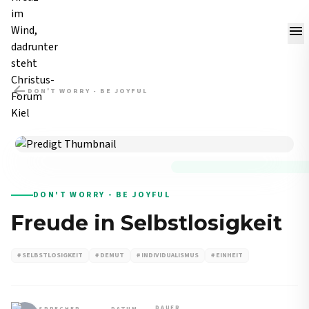
menu
arrow_back
DON'T WORRY - BE JOYFUL
PREDIGT
DON'T WORRY - BE JOYFUL
Freude in Selbstlosigkeit
# SELBSTLOSIGKEIT
# DEMUT
# INDIVIDUALISMUS
# EINHEIT
DAUER