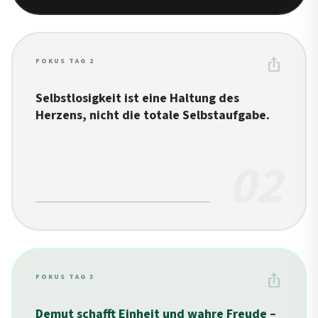
ios_share
FOKUS TAG 2
Selbstlosigkeit ist eine Haltung des
Herzens, nicht die totale Selbstaufgabe.
02
ios_share
FOKUS TAG 3
Demut schafft Einheit und wahre Freude –