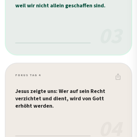
weil wir nicht allein geschaffen sind.
03
ios_share
FOKUS TAG 4
Jesus zeigte uns: Wer auf sein Recht
verzichtet und dient, wird von Gott
erhöht werden.
04