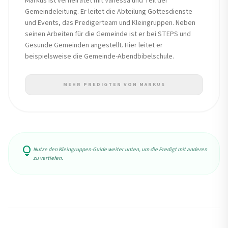
Markus ist verheiratet mit Vanessa und Teil der
Gemeindeleitung. Er leitet die Abteilung Gottesdienste
und Events, das Predigerteam und Kleingruppen. Neben
seinen Arbeiten für die Gemeinde ist er bei STEPS und
Gesunde Gemeinden angestellt. Hier leitet er
beispielsweise die Gemeinde-Abendbibelschule.
MEHR PREDIGTEN VON MARKUS
lightbulb
Nutze den Kleingruppen-Guide weiter unten, um die Predigt mit anderen
zu vertiefen.