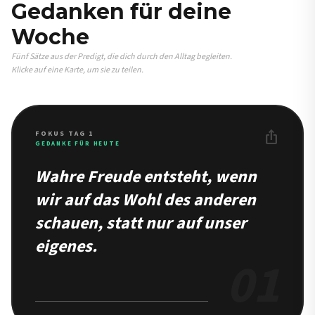
Gedanken für deine
Woche
Fünf Sätze aus der Predigt, die dich durch den Alltag begleiten.
Klicke auf eine Karte, um sie zu teilen.
ios_share
FOKUS TAG 1
GEDANKE FÜR HEUTE
Wahre Freude entsteht, wenn
wir auf das Wohl des anderen
schauen, statt nur auf unser
eigenes.
01