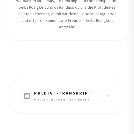
Wir danken dir, Jesus, für dein unglaubliches Beispiel der
Selbstlosigkeit und dafür, dass du uns die Kraft deines
Geistes schenkst, damit wir deine Liebe im Alltag leben
und erfahren können, wie Freude in Selbstlosigkeit
entsteht.
PREDIGT-TRANSKRIPT
article
expand_more
VOLLSTÄNDIGEN TEXT LESEN