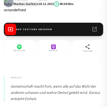
SPRECHER
DATUM
schedule
Markus Garbers
20.11.2022
45:04 Min.
smart_display
open_in_new
AUF YOUTUBE ANSEHEN
share
SPOTIFY
APPLE
TEILEN
INHALT
Gemeinschaft macht froh, wenn alle auf das Wohl der
anderen schauen und wahre Demut gelebt wird. Daraus
entsteht Einheit.