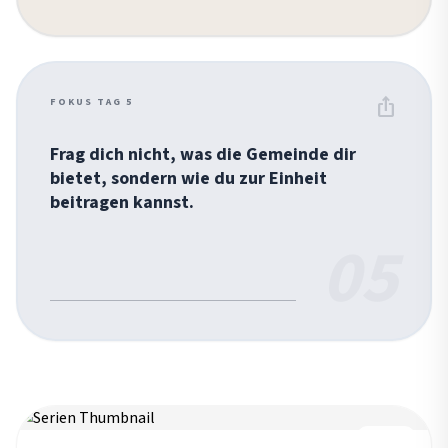
ios_share
FOKUS TAG 5
Frag dich nicht, was die Gemeinde dir
bietet, sondern wie du zur Einheit
beitragen kannst.
05
REIHE