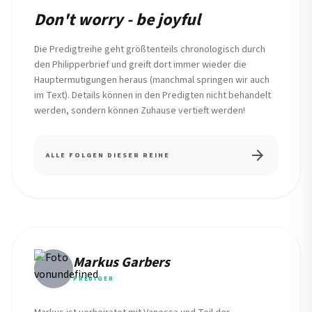
Don't worry - be joyful
Die Predigtreihe geht größtenteils chronologisch durch
den Philipperbrief und greift dort immer wieder die
Hauptermutigungen heraus (manchmal springen wir auch
im Text). Details können in den Predigten nicht behandelt
werden, sondern können Zuhause vertieft werden!
arrow_forward
ALLE FOLGEN DIESER REIHE
Markus Garbers
PREDIGER