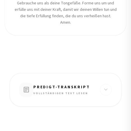
Gebrauche uns als deine Tongefäße. Forme uns um und
erfülle uns mit deiner Kraft, damit wir deinen Willen tun und
die tiefe Erfüllung finden, die du uns verheißen hast.
Amen.
PREDIGT-TRANSKRIPT
article
expand_more
VOLLSTÄNDIGEN TEXT LESEN