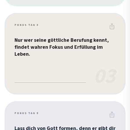
ios_share
FOKUS TAG 3
Nur wer seine göttliche Berufung kennt,
findet wahren Fokus und Erfüllung im
Leben.
03
ios_share
FOKUS TAG 5
Lass dich von Gott formen, denn er gibt dir