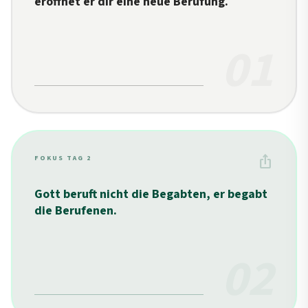
eröffnet er dir eine neue Berufung.
01
ios_share
FOKUS TAG 2
Gott beruft nicht die Begabten, er begabt
die Berufenen.
02