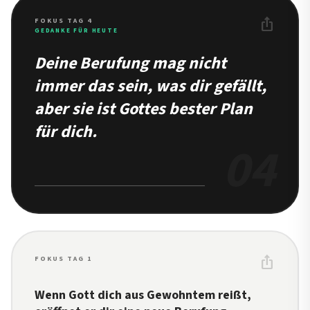
ios_share
FOKUS TAG 4
GEDANKE FÜR HEUTE
Deine Berufung mag nicht
immer das sein, was dir gefällt,
aber sie ist Gottes bester Plan
für dich.
04
ios_share
FOKUS TAG 1
Wenn Gott dich aus Gewohntem reißt,