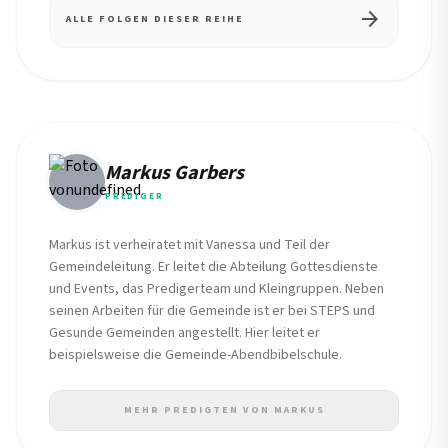
arrow_forward
ALLE FOLGEN DIESER REIHE
Markus Garbers
PREDIGER
Markus ist verheiratet mit Vanessa und Teil der
Gemeindeleitung. Er leitet die Abteilung Gottesdienste
und Events, das Predigerteam und Kleingruppen. Neben
seinen Arbeiten für die Gemeinde ist er bei STEPS und
Gesunde Gemeinden angestellt. Hier leitet er
beispielsweise die Gemeinde-Abendbibelschule.
MEHR PREDIGTEN VON MARKUS