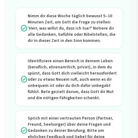
Nimm dir diese Woche täglich bewusst 5–10
Minuten Zeit, um Gott die Frage zu stellen:
check_circle
'Herr, was willst du, dass ich tue?' Notiere dir
alle Gedanken, Gefühle oder Bibelstellen, die
dir in dieser Zeit in den Sinn kommen.
Identifiziere einen Bereich in deinem Leben
(beruflich, ehrenamtlich, privat), in dem du
spürst, dass Gott dich vielleicht herausfordert
check_circle
oder zu etwas Neuem ruft, auch wenn es dir
unbequem ist oder du dich dafür unbegabt
fühlst. Bete gezielt darum, dass Gott dir Mut
und die nötigen Fähigkeiten schenkt.
Sprich mit einer vertrauten Person (Partner,
Freund, Seelsorger) über deine Fragen und
check_circle
Gedanken zu deiner Berufung. Bitte um
ehrliches Feedback und Gebet für deine