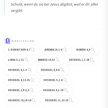
Schuld, wenn du sie bei Jesus abgibst, weil er dir alles
vergibt.
book_5
BIBELSTELLEN
search
search
search
2. KORINTHER 4,7
JEREMIA 18,1-6
NUMERI 4,3
search
search
search
LUKAS 5,1-11
MARKUS 10,51
HESEKIEL 1,1-28
search
search
HESEKIEL 4,1-3
HESEKIEL 4,4-6
search
search
HESEKIEL 4,12-15
HESEKIEL 5,1-4
search
search
HESEKIEL 2,8-3,3
HESEKIEL 8,1-18
search
search
HESEKIEL 10,18-19
HESEKIEL 11,22-23