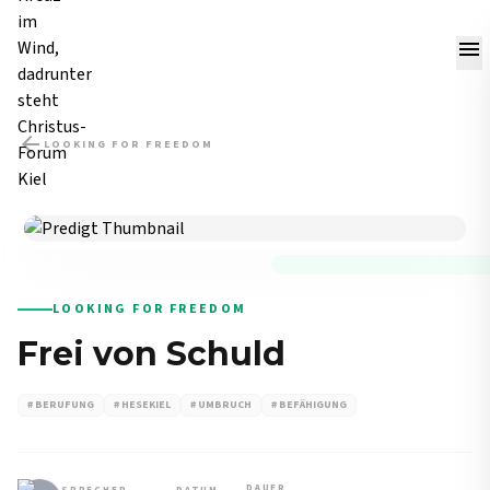
menu
arrow_back
LOOKING FOR FREEDOM
PREDIGT
LOOKING FOR FREEDOM
Frei von Schuld
# BERUFUNG
# HESEKIEL
# UMBRUCH
# BEFÄHIGUNG
DAUER