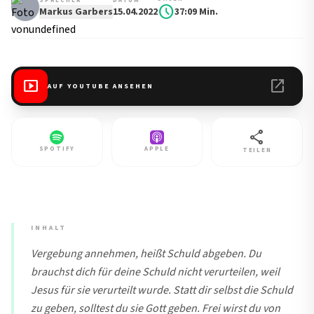
SPRECHER
DATUM
schedule
Markus Garbers
15.04.2022
37:09 Min.
smart_display
open_in_new
AUF YOUTUBE ANSEHEN
share
SPOTIFY
APPLE
TEILEN
INHALT
Vergebung annehmen, heißt Schuld abgeben. Du
brauchst dich für deine Schuld nicht verurteilen, weil
Jesus für sie verurteilt wurde. Statt dir selbst die Schuld
zu geben, solltest du sie Gott geben. Frei wirst du von