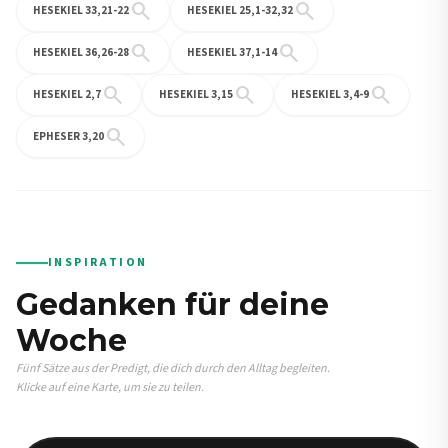
search
search
HESEKIEL 33,21-22
HESEKIEL 25,1-32,32
search
search
HESEKIEL 36,26-28
HESEKIEL 37,1-14
search
search
search
HESEKIEL 2,7
HESEKIEL 3,15
HESEKIEL 3,4-9
search
EPHESER 3,20
INSPIRATION
Gedanken für deine
Woche
Fünf Sätze aus der Predigt, die dich durch den Alltag begleiten.
Klicke auf eine Karte, um sie zu teilen.