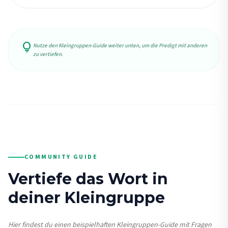
lightbulb
Nutze den Kleingruppen-Guide weiter unten, um die Predigt mit anderen
zu vertiefen.
COMMUNITY GUIDE
Vertiefe das Wort in
deiner Kleingruppe
Hier findest du einen beispielhaften Kleingruppen-Guide mit Fragen