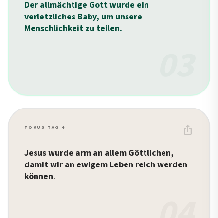
Der allmächtige Gott wurde ein
verletzliches Baby, um unsere
Menschlichkeit zu teilen.
03
ios_share
FOKUS TAG 4
Jesus wurde arm an allem Göttlichen,
damit wir an ewigem Leben reich werden
können.
04