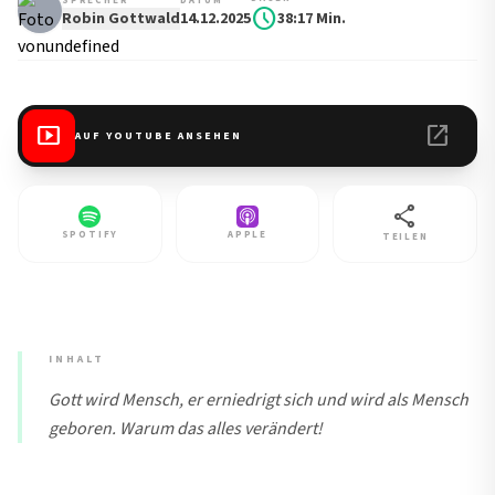
SPRECHER
DATUM
schedule
Robin Gottwald
14.12.2025
38:17 Min.
smart_display
open_in_new
AUF YOUTUBE ANSEHEN
share
SPOTIFY
APPLE
TEILEN
INHALT
Gott wird Mensch, er erniedrigt sich und wird als Mensch
geboren. Warum das alles verändert!