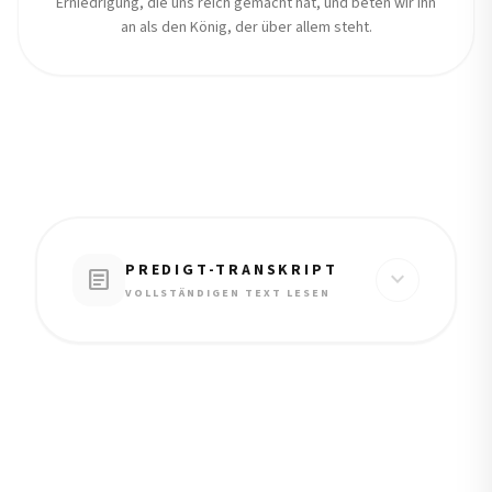
Erniedrigung, die uns reich gemacht hat, und beten wir ihn
an als den König, der über allem steht.
PREDIGT-TRANSKRIPT
article
expand_more
VOLLSTÄNDIGEN TEXT LESEN