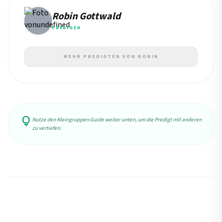
Robin Gottwald
PREDIGER
MEHR PREDIGTEN VON ROBIN
lightbulb
Nutze den Kleingruppen-Guide weiter unten, um die Predigt mit anderen
zu vertiefen.