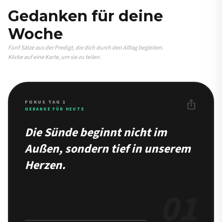
Gedanken für deine
Woche
Fünf Sätze aus der Predigt, die dich durch den Alltag begleiten.
Klicke auf eine Karte, um sie zu teilen.
ios_share
FOKUS TAG 1
GEDANKE FÜR HEUTE
Die Sünde beginnt nicht im
Außen, sondern tief in unserem
Herzen.
01