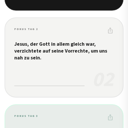
ios_share
FOKUS TAG 2
Jesus, der Gott in allem gleich war,
verzichtete auf seine Vorrechte, um uns
nah zu sein.
02
ios_share
FOKUS TAG 3