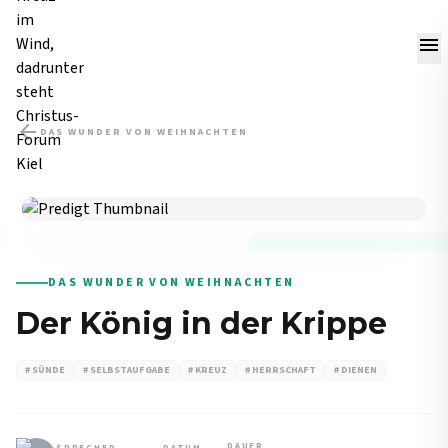
menu
arrow_back
DAS WUNDER VON WEIHNACHTEN
PREDIGT
DAS WUNDER VON WEIHNACHTEN
Der König in der Krippe
# SÜNDE
# SELBSTAUFGABE
# KREUZ
# HERRSCHAFT
# DIENEN
DAUER