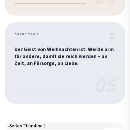
ios_share
FOKUS TAG 5
Der Geist von Weihnachten ist: Werde arm
für andere, damit sie reich werden – an
Zeit, an Fürsorge, an Liebe.
05