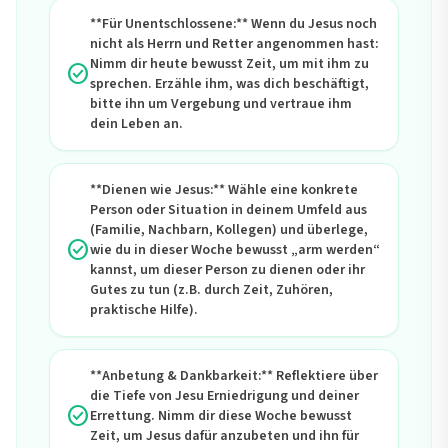
**Für Unentschlossene:** Wenn du Jesus noch
nicht als Herrn und Retter angenommen hast:
Nimm dir heute bewusst Zeit, um mit ihm zu
check_circle
sprechen. Erzähle ihm, was dich beschäftigt,
bitte ihn um Vergebung und vertraue ihm
dein Leben an.
**Dienen wie Jesus:** Wähle eine konkrete
Person oder Situation in deinem Umfeld aus
(Familie, Nachbarn, Kollegen) und überlege,
check_circle
wie du in dieser Woche bewusst „arm werden“
kannst, um dieser Person zu dienen oder ihr
Gutes zu tun (z.B. durch Zeit, Zuhören,
praktische Hilfe).
**Anbetung & Dankbarkeit:** Reflektiere über
die Tiefe von Jesu Erniedrigung und deiner
check_circle
Errettung. Nimm dir diese Woche bewusst
Zeit, um Jesus dafür anzubeten und ihn für