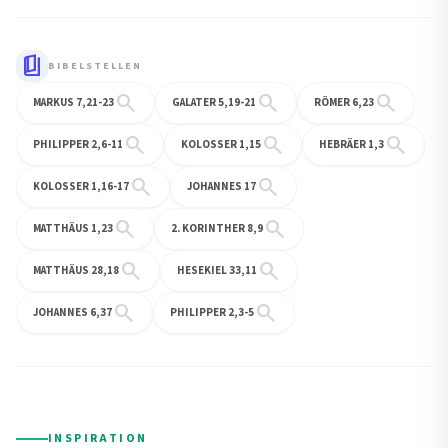
book_5
BIBELSTELLEN
search
search
search
MARKUS 7,21-23
GALATER 5,19-21
RÖMER 6,23
search
search
search
PHILIPPER 2,6-11
KOLOSSER 1,15
HEBRÄER 1,3
search
search
KOLOSSER 1,16-17
JOHANNES 17
search
search
MATTHÄUS 1,23
2. KORINTHER 8,9
search
search
MATTHÄUS 28,18
HESEKIEL 33,11
search
search
JOHANNES 6,37
PHILIPPER 2,3-5
INSPIRATION