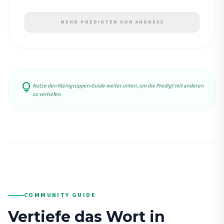
MEHR PREDIGTEN VON ANDREAS
lightbulb
Nutze den Kleingruppen-Guide weiter unten, um die Predigt mit anderen
zu vertiefen.
COMMUNITY GUIDE
Vertiefe das Wort in