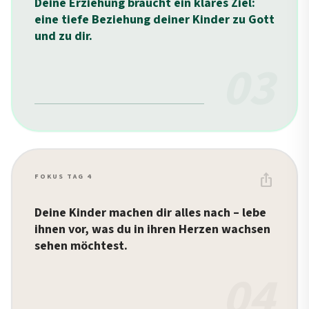
Deine Erziehung braucht ein klares Ziel:
eine tiefe Beziehung deiner Kinder zu Gott
und zu dir.
03
ios_share
FOKUS TAG 4
Deine Kinder machen dir alles nach – lebe
ihnen vor, was du in ihren Herzen wachsen
sehen möchtest.
04