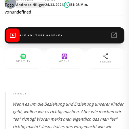
SPRECHER
DATUM
schedule
Andreas Hillger
24.11.2024
51:05 Min.
smart_display
open_in_new
AUF YOUTUBE ANSEHEN
share
SPOTIFY
APPLE
TEILEN
INHALT
Wenn es um die Beziehung und Erziehung unserer Kinder
geht, wollen wir es richtig machen. Aber wie machen wir
“es” richtig? Woran merkt man eigentlich das man “es”
richtig macht? Jesus hat es uns vorgemacht wie wir