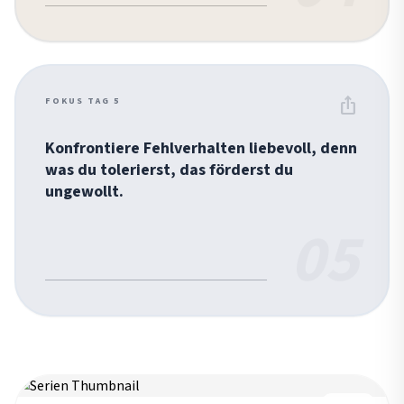
ios_share
FOKUS TAG 5
Konfrontiere Fehlverhalten liebevoll, denn
was du tolerierst, das förderst du
ungewollt.
05
REIHE