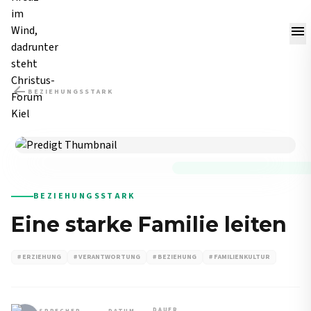
menu
arrow_back
BEZIEHUNGSSTARK
PREDIGT
BEZIEHUNGSSTARK
Eine starke Familie leiten
# ERZIEHUNG
# VERANTWORTUNG
# BEZIEHUNG
# FAMILIENKULTUR
DAUER