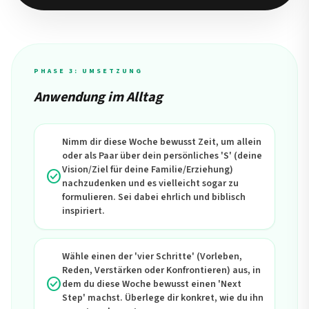
PHASE 3: UMSETZUNG
Anwendung im Alltag
Nimm dir diese Woche bewusst Zeit, um allein
oder als Paar über dein persönliches 'S' (deine
Vision/Ziel für deine Familie/Erziehung)
check_circle
nachzudenken und es vielleicht sogar zu
formulieren. Sei dabei ehrlich und biblisch
inspiriert.
Wähle einen der 'vier Schritte' (Vorleben,
Reden, Verstärken oder Konfrontieren) aus, in
check_circle
dem du diese Woche bewusst einen 'Next
Step' machst. Überlege dir konkret, wie du ihn