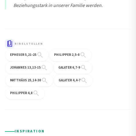
Beziehungsstark in unserer Familie werden.
book_5
BIBELSTELLEN
search
search
EPHESER 5,21-25
PHILIPPER 2,5-8
search
search
JOHANNES 13,13-15
GALATER 6,7-9
search
search
MATTHÄUS 25,14-30
GALATER 4,4-7
search
PHILIPPER 4,8
INSPIRATION