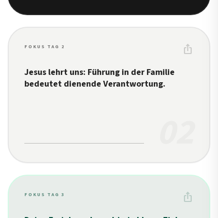
ios_share
FOKUS TAG 2
Jesus lehrt uns: Führung in der Familie
bedeutet dienende Verantwortung.
02
ios_share
FOKUS TAG 3