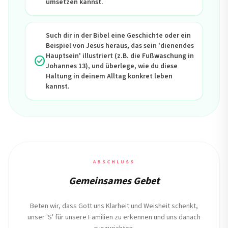
umsetzen kannst.
Such dir in der Bibel eine Geschichte oder ein
Beispiel von Jesus heraus, das sein 'dienendes
Hauptsein' illustriert (z.B. die Fußwaschung in
check_circle
Johannes 13), und überlege, wie du diese
Haltung in deinem Alltag konkret leben
kannst.
ABSCHLUSS
Gemeinsames Gebet
Beten wir, dass Gott uns Klarheit und Weisheit schenkt,
unser 'S' für unsere Familien zu erkennen und uns danach