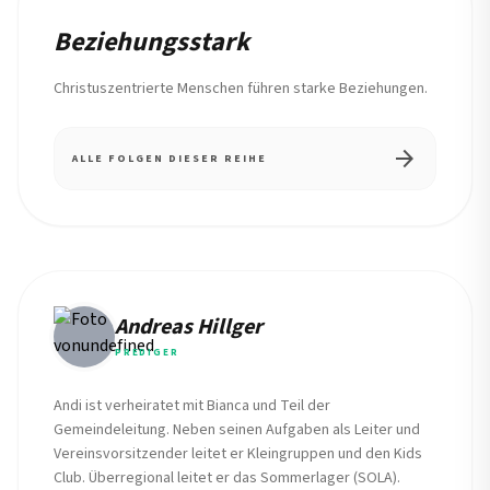
Beziehungsstark
Christuszentrierte Menschen führen starke Beziehungen.
arrow_forward
ALLE FOLGEN DIESER REIHE
Andreas Hillger
PREDIGER
Andi ist verheiratet mit Bianca und Teil der
Gemeindeleitung. Neben seinen Aufgaben als Leiter und
Vereinsvorsitzender leitet er Kleingruppen und den Kids
Club. Überregional leitet er das Sommerlager (SOLA).