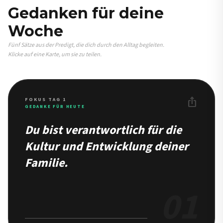
Gedanken für deine
Woche
Fünf Sätze aus der Predigt, die dich durch den Alltag begleiten.
Klicke auf eine Karte, um sie zu teilen.
ios_share
FOKUS TAG 1
GEDANKE FÜR HEUTE
Du bist verantwortlich für die
Kultur und Entwicklung deiner
Familie.
01