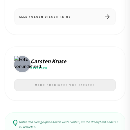
arrow_forward
ALLE FOLGEN DIESER REIHE
Carsten Kruse
PREDIGER
MEHR PREDIGTEN VON CARSTEN
lightbulb
Nutze den Kleingruppen-Guide weiter unten, um die Predigt mit anderen
zu vertiefen.