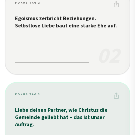
ios_share
FOKUS TAG 2
Egoismus zerbricht Beziehungen.
Selbstlose Liebe baut eine starke Ehe auf.
02
ios_share
FOKUS TAG 3
Liebe deinen Partner, wie Christus die
Gemeinde geliebt hat – das ist unser
Auftrag.