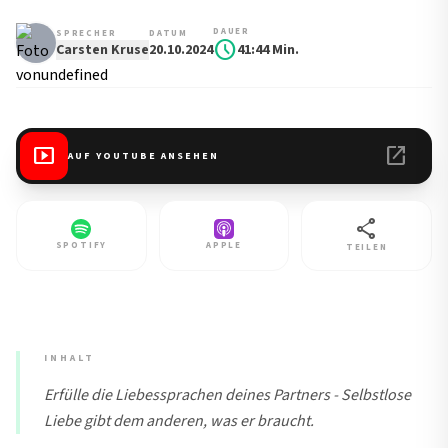
DAUER
SPRECHER
DATUM
schedule
Carsten Kruse
20.10.2024
41:44 Min.
smart_display
open_in_new
AUF YOUTUBE ANSEHEN
share
SPOTIFY
APPLE
TEILEN
INHALT
Erfülle die Liebessprachen deines Partners - Selbstlose
Liebe gibt dem anderen, was er braucht.