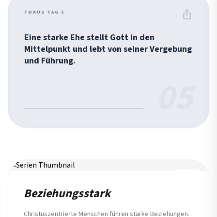
ios_share
FOKUS TAG 5
Eine starke Ehe stellt Gott in den
Mittelpunkt und lebt von seiner Vergebung
und Führung.
05
REIHE
Beziehungsstark
Christuszentrierte Menschen führen starke Beziehungen.