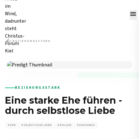
menu
arrow_back
BEZIEHUNGSSTARK
PREDIGT
BEZIEHUNGSSTARK
Eine starke Ehe führen -
durch selbstlose Liebe
# EHE
# SELBSTLOSE LIEBE
# ROLLEN
# EGOISMUS