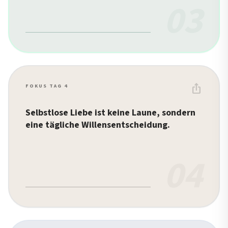
03
ios_share
FOKUS TAG 4
Selbstlose Liebe ist keine Laune, sondern
eine tägliche Willensentscheidung.
04