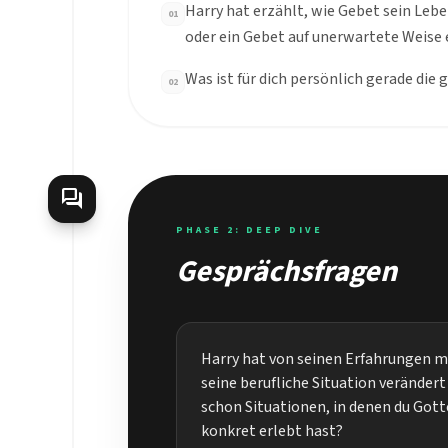
Harry hat erzählt, wie Gebet sein Leb
01
oder ein Gebet auf unerwartete Weise 
Was ist für dich persönlich gerade di
02
forum
PHASE 2: DEEP DIVE
Gesprächsfragen
Harry hat von seinen Erfahrungen m
seine berufliche Situation verändert
schon Situationen, in denen du Gott
konkret erlebt hast?