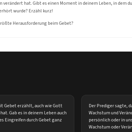
en verändert hat. Gibt es einen Moment in deinem Leben, in dem du
erhört wurde? Erzähl kurz!
e größte Herausforderung beim Gebet?
it Gebet erzählt, auch wie Gott
Der Prediger sagte, d
 hat. Gab es in deinem Leben auch
Wachstum und Veränder
es Eingreifen durch Gebet ganz
persönlich oder in u
Wachstum oder Verän