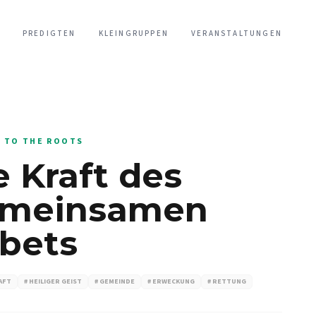
PREDIGTEN
KLEINGRUPPEN
VERANSTALTUNGEN
 TO THE ROOTS
e Kraft des
meinsamen
bets
AFT
# HEILIGER GEIST
# GEMEINDE
# ERWECKUNG
# RETTUNG