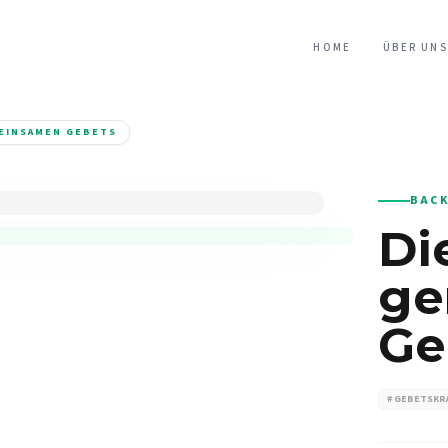
HOME
ÜBER UNS
MEINSAMEN GEBETS
BACK
Di
ge
Ge
# GEBETSKR