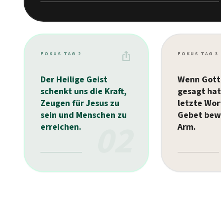
ios_share
FOKUS TAG 2
FOKUS TAG 3
Der Heilige Geist
Wenn Gott
schenkt uns die Kraft,
gesagt hat
Zeugen für Jesus zu
letzte Wor
sein und Menschen zu
Gebet bew
02
erreichen.
Arm.