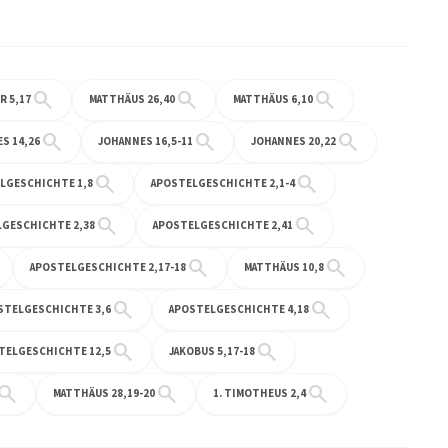
search
search
search
R 5,17
MATTHÄUS 26,40
MATTHÄUS 6,10
search
search
search
S 14,26
JOHANNES 16,5-11
JOHANNES 20,22
search
search
LGESCHICHTE 1,8
APOSTELGESCHICHTE 2,1-4
search
search
GESCHICHTE 2,38
APOSTELGESCHICHTE 2,41
search
search
APOSTELGESCHICHTE 2,17-18
MATTHÄUS 10,8
search
search
STELGESCHICHTE 3,6
APOSTELGESCHICHTE 4,18
search
search
TELGESCHICHTE 12,5
JAKOBUS 5,17-18
earch
search
search
MATTHÄUS 28,19-20
1. TIMOTHEUS 2,4