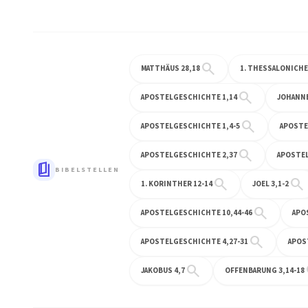
search
MATTHÄUS 28,18
1. THESSALONICHE
search
APOSTELGESCHICHTE 1,14
JOHANNE
search
APOSTELGESCHICHTE 1,4-5
APOSTE
search
APOSTELGESCHICHTE 2,37
APOSTEL
book_5
BIBELSTELLEN
search
search
1. KORINTHER 12-14
JOEL 3,1-2
search
APOSTELGESCHICHTE 10,44-46
APO
search
APOSTELGESCHICHTE 4,27-31
APOS
search
s
JAKOBUS 4,7
OFFENBARUNG 3,14-18