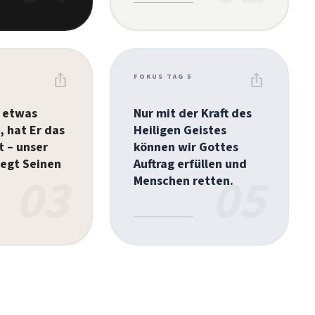
ios_share
ios_share
FOKUS TAG 5
 etwas
Nur mit der Kraft des
, hat Er das
Heiligen Geistes
t – unser
können wir Gottes
egt Seinen
Auftrag erfüllen und
03
05
Menschen retten.