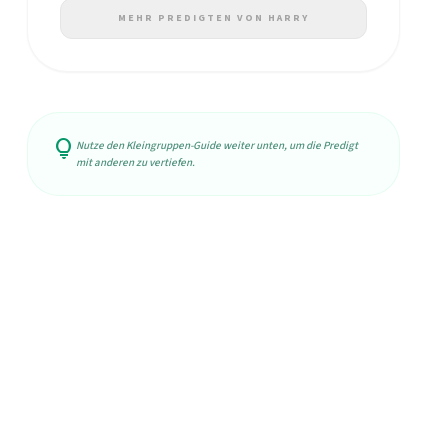
MEHR PREDIGTEN VON HARRY
lightbulb
Nutze den Kleingruppen-Guide weiter unten, um die Predigt
mit anderen zu vertiefen.