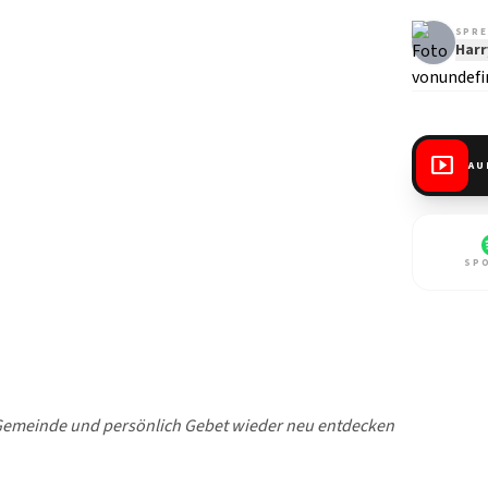
SPRE
Harr
smart_display
AU
SP
s Gemeinde und persönlich Gebet wieder neu entdecken