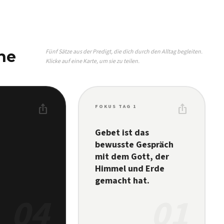
he
Fünf Sätze aus der Predigt, die dich durch den Alltag begleiten.
Klicke auf eine Karte, um sie zu teilen.
ios_share
ios_share
FOKUS TAG 1
Gebet ist das
bewusste Gespräch
mit dem Gott, der
Himmel und Erde
gemacht hat.
04
01