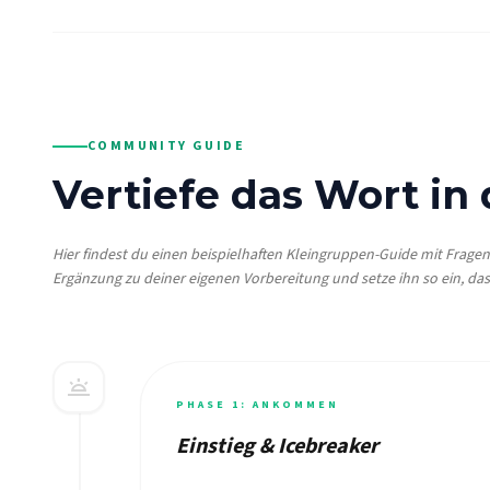
COMMUNITY GUIDE
Vertiefe das Wort in
Hier findest du einen beispielhaften Kleingruppen-Guide mit Frage
Ergänzung zu deiner eigenen Vorbereitung und setze ihn so ein, das
wb_twilight
PHASE 1: ANKOMMEN
Einstieg & Icebreaker