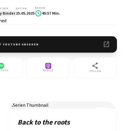
DAUER
CHER
DATUM
schedule
y Binder
25.05.2025
45:57 Min.
open_in_new
F YOUTUBE ANSEHEN
share
OTIFY
APPLE
TEILEN
REIHE
Back to the roots