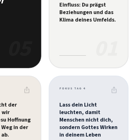
er
Einfluss: Du prägst
Beziehungen und das
Klima deines Umfelds.
05
01
ios_share
ios_share
FOKUS TAG 4
cht der
Lass dein Licht
 wir
leuchten, damit
esu Hoffnung
Menschen nicht dich,
 Weg in der
sondern Gottes Wirken
 ab.
in deinem Leben