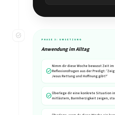
task_alt
PHASE 3: UMSETZUNG
Anwendung im Alltag
Nimm dir diese Woche bewusst Zeit im G
check_circle
Reflexionsfragen aus der Predigt: 'Zei
Jesus Rettung und Hoffnung gibt?'
Überlege dir eine konkrete Situation i
check_circle
mitlästern, Barmherzigkeit zeigen, sta