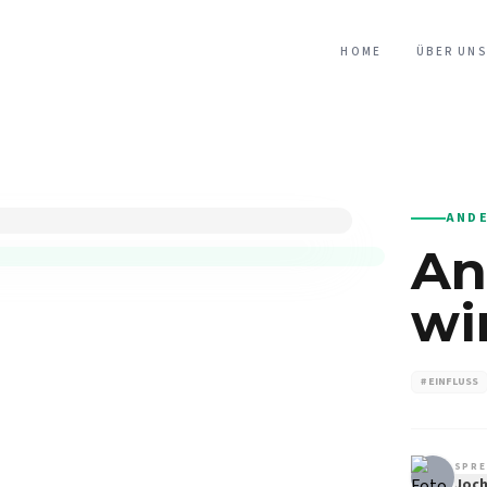
HOME
ÜBER UNS
AND
An
wi
# EINFLUSS
SPRE
Joch