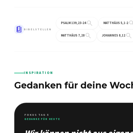
search
sear
PSALM 139,23-24
MATTHÄUS 5,1-2
book_5
BIBELSTELLEN
search
search
MATTHÄUS 7,28
JOHANNES 8,12
INSPIRATION
Gedanken für deine Woc
FOKUS TAG 5
GEDANKE FÜR HEUTE