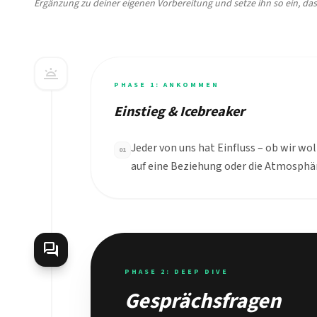
Ergänzung zu deiner eigenen Vorbereitung und setze ihn so ein, das
wb_twilight
PHASE 1: ANKOMMEN
Einstieg & Icebreaker
Jeder von uns hat Einfluss – ob wir wol
01
auf eine Beziehung oder die Atmosphär
forum
PHASE 2: DEEP DIVE
Gesprächsfragen