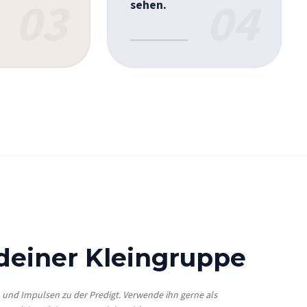
03
04
sehen.
 deiner Kleingruppe
n und Impulsen zu der Predigt. Verwende ihn gerne als