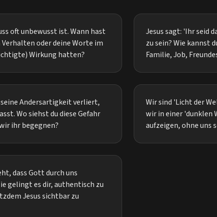
uss oft unbewusst ist. Wann hast
Jesus sagt: 'Ihr seid d
n Verhalten oder deine Worte im
zu sein? Wie kannst d
sichtigte) Wirkung hatten?
Familie, Job, Freunde
– seine Andersartigkeit verliert,
Wir sind 'Licht der W
asst. Wo siehst du diese Gefahr
wir in einer 'dunklen
 wir ihr begegnen?
aufzeigen, ohne uns s
ht, dass Gott durch uns
ie gelingt es dir, authentisch zu
otzdem Jesus sichtbar zu