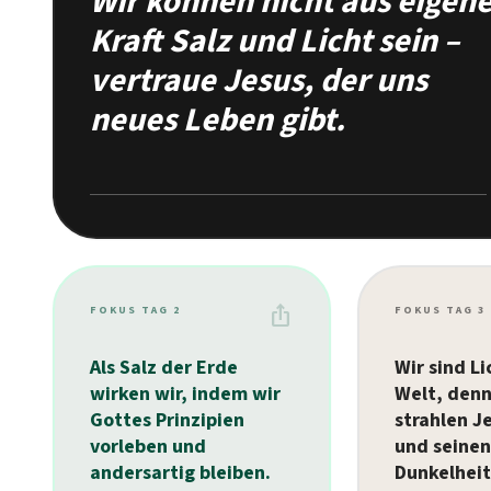
Wir können nicht aus eigen
Kraft Salz und Licht sein –
vertraue Jesus, der uns
neues Leben gibt.
ios_share
FOKUS TAG 2
FOKUS TAG 3
Als Salz der Erde
Wir sind Li
wirken wir, indem wir
Welt, denn
Gottes Prinzipien
strahlen J
vorleben und
und seinen
andersartig bleiben.
Dunkelheit