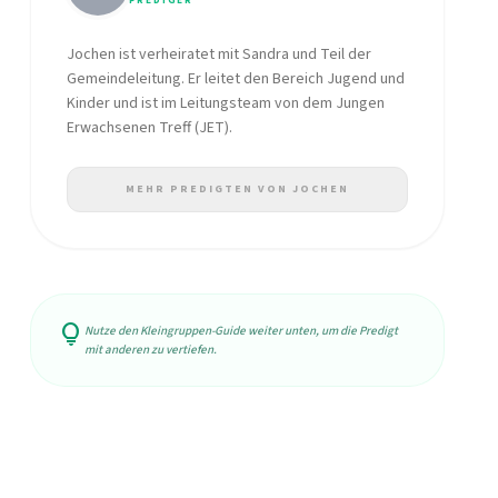
PREDIGER
Jochen ist verheiratet mit Sandra und Teil der
Gemeindeleitung. Er leitet den Bereich Jugend und
Kinder und ist im Leitungsteam von dem Jungen
Erwachsenen Treff (JET).
MEHR PREDIGTEN VON JOCHEN
lightbulb
Nutze den Kleingruppen-Guide weiter unten, um die Predigt
mit anderen zu vertiefen.